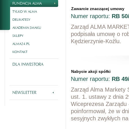
FUNDACJA ALMA
Zawarcie znaczącej umowy
TYLKO W ALMA
Numer raportu:
RB 50
DELIKATESY
Zarząd ALMA MARKET S
AKADEMIA SMAKU
podpisała umowę o rob
SKLEPY
Kędzierzynie-Koźlu.
ALMA24.PL
KONTAKT
DLA INWESTORA
Nabycie akcji spółki
Numer raportu:
RB 49
Zarząd Alma Markety SA
NEWSLETTER
ust. 1. ustawy z dnia 
Wiceprezesa Zarządu 
poinformował, że w dn
sesyjnych zwykłych n