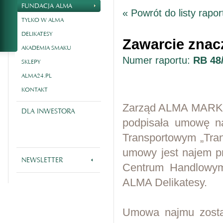
FUNDACJA ALMA
« Powrót do listy rapo
TYLKO W ALMA
DELIKATESY
Zawarcie zna
AKADEMIA SMAKU
Numer raportu:
RB 48
SKLEPY
ALMA24.PL
KONTAKT
Zarząd ALMA MARKET 
DLA INWESTORA
podpisała umowę n
Transportowym „Tran
umowy jest najem 
NEWSLETTER
Centrum Handlowym
ALMA Delikatesy.
Umowa najmu został