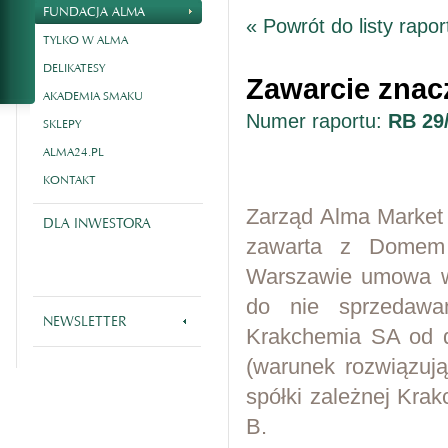
FUNDACJA ALMA
« Powrót do listy rapo
TYLKO W ALMA
DELIKATESY
Zawarcie zna
AKADEMIA SMAKU
Numer raportu:
RB 29
SKLEPY
ALMA24.PL
KONTAKT
Zarząd Alma Market 
DLA INWESTORA
zawarta z Domem 
Warszawie umowa w
do nie sprzedawan
NEWSLETTER
Krakchemia SA od d
(warunek rozwiązują
spółki zależnej Krak
B.