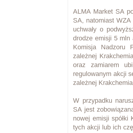
ALMA Market SA posi
SA, natomiast WZA K
uchwały o podwyższ
drodze emisji 5 mln 
Komisja Nadzoru Fi
zależnej Krakchemia
oraz zamiarem ubi
regulowanym akcji ser
zależnej Krakchemia
W przypadku narus
SA jest zobowiązana
nowej emisji spółki 
tych akcji lub ich c