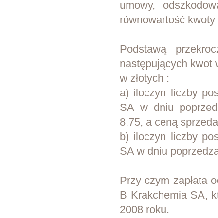
umowy, odszkodowa
równowartość kwoty 
Podstawą przekroc
następujących kwot
w złotych :
a) iloczyn liczby p
SA w dniu poprzed
8,75, a ceną sprzed
b) iloczyn liczby p
SA w dniu poprzedza
Przy czym zapłata o
B Krakchemia SA, kt
2008 roku.