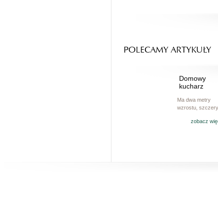
POLECAMY ARTYKUŁY
Domowy
kucharz
Ma dwa metry
wzrostu, szczery.
zobacz wię