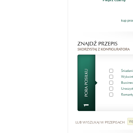
Pieprz czarny
kup pro
ZNAJDŹ PRZEPIS
SKORZYSTAJ Z KONFIGURATORA
Śniadani
Wykwint
Bussines
Uroczyst
Romanty
LUB WYSZUKAJ W PRZEPISACH