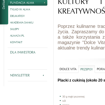
KULTURY I
FUNDACJA ALMA
KREATYWNOŚ
TYLKO W ALMA
DELIKATESY
AKADEMIA SMAKU
Poprzez kulinarne tra
SKLEPY
życia. Zapraszamy do
ALMA24.PL
a także korzystania 
magazynie "Dolce Vit
KONTAKT
aktualne trendy kulina
DLA INWESTORA
DOLCE VITA
PORA
PRZEPISY
NEWSLETTER
Placki z cukinią (około 20 
30 g mąki pszennej
sól