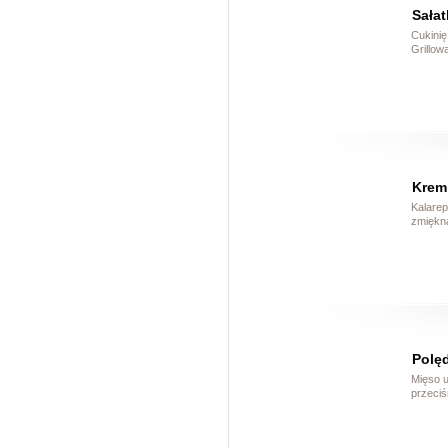
Sałat
Cukinię
Grillow
Krem 
Kalarep
zmiękną
Polęd
Mięso u
przeciś