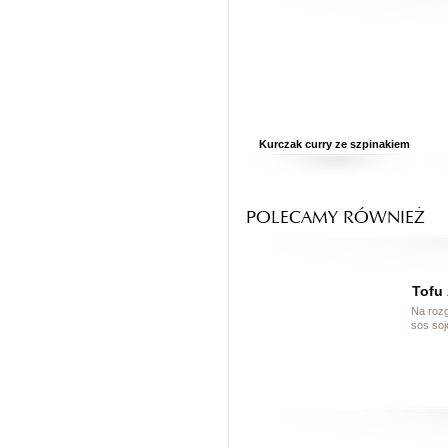
Kurczak curry ze szpinakiem
POLECAMY RÓWNIEŻ
Tofu 
Na rozg
sos soj