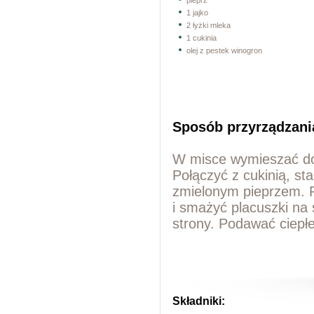
pieprz
1 jajko
2 łyżki mleka
1 cukinia
olej z pestek winogron
Sposób przyrządzani
W misce wymieszać dok
Połączyć z cukinią, st
zmielonym pieprzem. R
i smażyć placuszki na
strony. Podawać ciepł
Składniki: