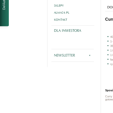
SKLEPY
DOL
ALMA24.PL
Cur
KONTAKT
DLA INWESTORA
4
1-
35
1 
NEWSLETTER
1 
f
r
Sposó
Curry 
gotow