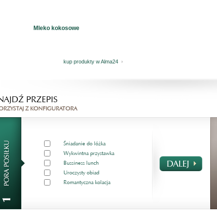
Mleko kokosowe
kup produkty w Alma24
NAJDŹ PRZEPIS
ORZYSTAJ Z KONFIGURATORA
Śniadanie do lóżka
Wykwintna przystawka
Bussiness lunch
Uroczysty obiad
Romantyczna kolacja