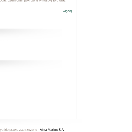
dać dżem chilli, pokrojone w kostkę tofu oraz
więcej
ystkie prawa zastrzeżone -
Alma Market S.A.