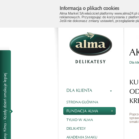
Informacja o plikach cookies
Alma Market SA właściciel platformy www.alma24.pl o
reklamowych. Przystępując do korzystania z platfor
Jeśli nie dokonasz zmiany ustawień, przeglądanie p
A
Dla kl
KU
O
DLA KLIENTA
KR
STRONA GŁÓWNA
FUNDACJA ALMA
Poprz
spraw
TYLKO W ALMA
smaki 
DELIKATESY
AKADEMIA SMAKU