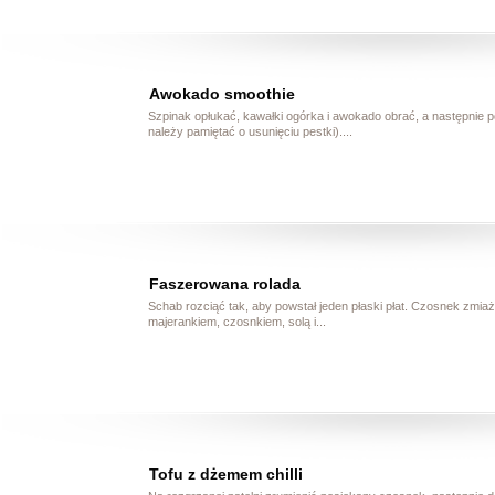
Awokado smoothie
Szpinak opłukać, kawałki ogórka i awokado obrać, a następnie p
należy pamiętać o usunięciu pestki)....
Faszerowana rolada
Schab rozciąć tak, aby powstał jeden płaski płat. Czosnek zmia
majerankiem, czosnkiem, solą i...
Tofu z dżemem chilli