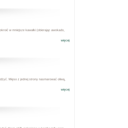
okroić w mniejsze kawałki (obierając awokado,
więcej
żdżyć. Mięso z jednej strony nasmarować oliwą,
więcej