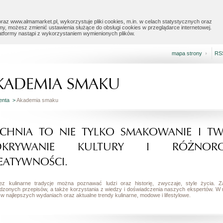
raz www.almamarket.pl, wykorzystuje pliki cookies, m.in. w celach statystycznych oraz
my, możesz zmienić ustawienia służące do obsługi cookies w przeglądarce internetowej.
latformy nastąpi z wykorzystaniem wymienionych plików.
mapa strony
RS
KADEMIA SMAKU
ienta >
Akademia smaku
CHNIA TO NIE TYLKO SMAKOWANIE I TW
DKRYWANIE KULTURY I RÓŻNOROD
EATYWNOŚCI.
ez kulinarne tradycje można poznawać ludzi oraz historię, zwyczaje, style życia
dzonych przepisów, a także korzystania z wiedzy i doświadczenia naszych ekspertów. W
w najlepszych wydaniach oraz aktualne trendy kulinarne, modowe i lifestylowe.