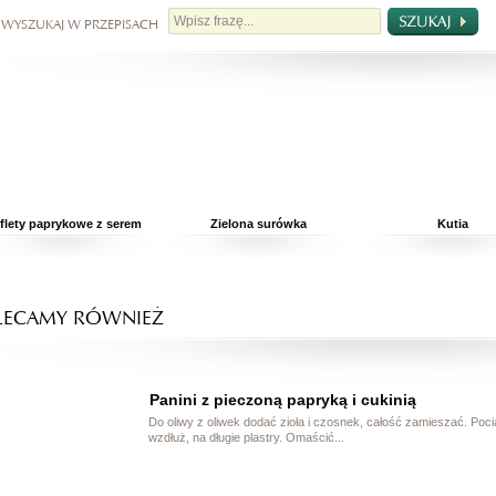
 WYSZUKAJ W PRZEPISACH
flety paprykowe z serem
Zielona surówka
Kutia
LECAMY RÓWNIEŻ
Panini z pieczoną papryką i cukinią
Do oliwy z oliwek dodać zioła i czosnek, całość zamieszać. Poc
wzdłuż, na długie plastry. Omaścić...