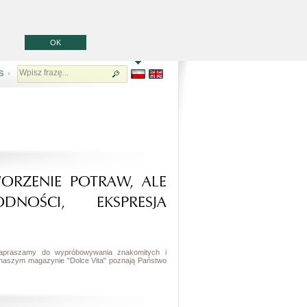
OK
S
ORZENIE POTRAW, ALE
NOŚCI, EKSPRESJA
. Zapraszamy do wypróbowywania znakomitych i
 naszym magazynie "Dolce Vita" poznają Państwo