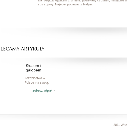
Na rozgrzanej patelni zrumienić posiekany czosnek, następnie do
sos sojowy. Najlepiej podawać z białym...
LECAMY ARTYKUŁY
Kłusem i
galopem
Jeździectwo w
Polsce ma swoją...
zobacz więcej
2011 Wsz