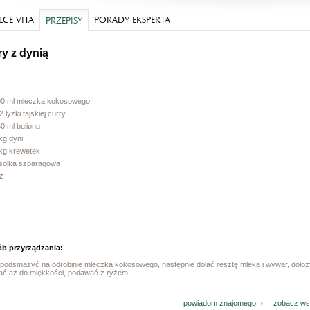
CE VITA
PORADY EKSPERTA
PRZEPISY
ry z dynią
00 ml mleczka kokosowego
2 łyżki tajskiej curry
0 ml bulionu
kg dyni
kg krewetek
asolka szparagowa
yż
b przyrządzania:
podsmażyć na odrobinie mleczka kokosowego, następnie dolać resztę mleka i wywar, dołożyć
ać aż do miękkości, podawać z ryżem.
powiadom znajomego
zobacz wsz