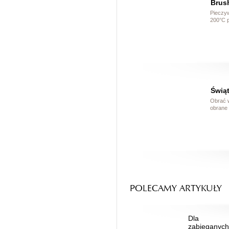
Brush
Pieczyw
200°C p
Świą
Obrać 
obrane 
POLECAMY ARTYKUŁY
Dla
zabieganyc