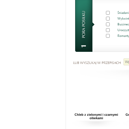
Śniadani
Wykwint
Bussines
Uroczyst
Romanty
LUB WYSZUKAJ W PRZEPISACH
Chleb z zielonymi i czarnymi
Gr
oliwkami