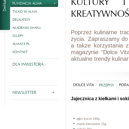
KULTURY I
FUNDACJA ALMA
KREATYWNOŚ
TYLKO W ALMA
DELIKATESY
AKADEMIA SMAKU
Poprzez kulinarne tra
SKLEPY
życia. Zapraszamy do
ALMA24.PL
a także korzystania 
magazynie "Dolce Vit
KONTAKT
aktualne trendy kulina
DLA INWESTORA
DOLCE VITA
PORA
PRZEPISY
NEWSLETTER
Jajecznica z kiełkami i sok
jajko kurze 180g
masło klarowane 15g