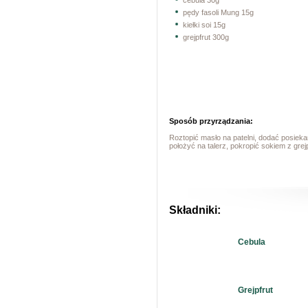
cebula 30g
pędy fasoli Mung 15g
kiełki soi 15g
grejpfrut 300g
Sposób przyrządzania:
Roztopić masło na patelni, dodać posiekan
położyć na talerz, pokropić sokiem z gre
Składniki:
Cebula
Grejpfrut