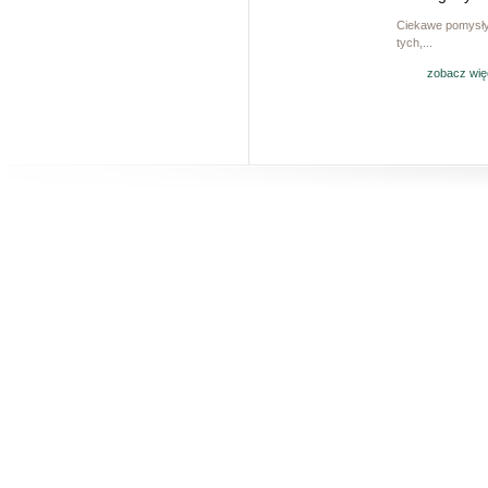
Ciekawe pomysły
tych,...
zobacz wię