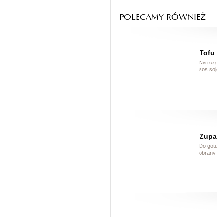
POLECAMY RÓWNIEŻ
Tofu 
Na rozg
sos soj
Zupa 
Do gotu
obrany 