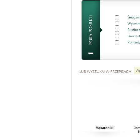
Śniadani
Wykwint
Bussines
Uroczyst
Romanty
LUB WYSZUKAJ W PRZEPISACH
Makaroniki
Jam
f