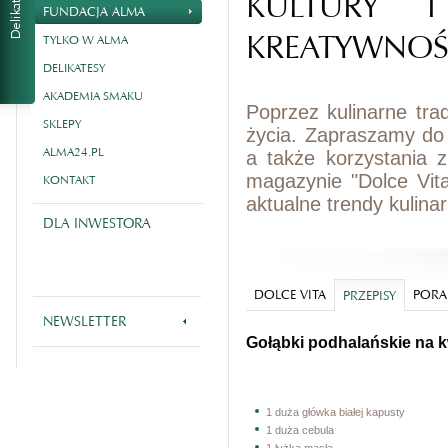
KULTURY I
FUNDACJA ALMA
KREATYWNOŚ
TYLKO W ALMA
DELIKATESY
AKADEMIA SMAKU
Poprzez kulinarne tra
SKLEPY
życia. Zapraszamy do
ALMA24.PL
a także korzystania 
magazynie "Dolce Vit
KONTAKT
aktualne trendy kulina
DLA INWESTORA
DOLCE VITA
PORA
PRZEPISY
NEWSLETTER
Gołąbki podhalańskie na 
1 duża główka białej kapusty
1 duża cebula