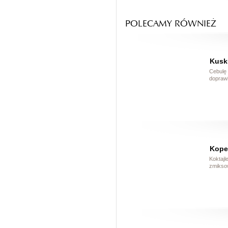
POLECAMY RÓWNIEŻ
Kusk
Cebulę 
doprawi
Kope
Koktaj
zmiksow