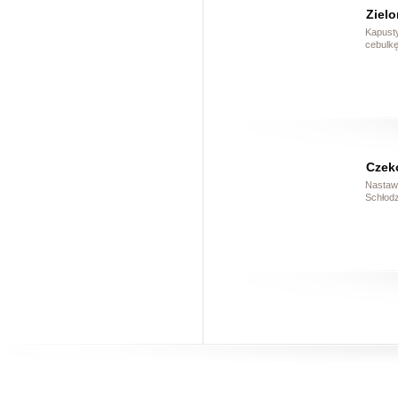
Ziel
Kapusty
cebulkę
Czek
Nastawi
Schłodz