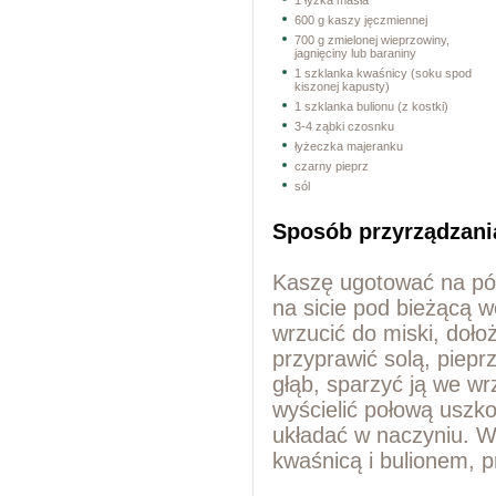
1 łyżka masła
600 g kaszy jęczmiennej
700 g zmielonej wieprzowiny,
jagnięciny lub baraniny
1 szklanka kwaśnicy (soku spod
kiszonej kapusty)
1 szklanka bulionu (z kostki)
3-4 ząbki czosnku
łyżeczka majeranku
czarny pieprz
sól
Sposób przyrządzani
Kaszę ugotować na pół
na sicie pod bieżącą 
wrzucić do miski, doło
przyprawić solą, piepr
głąb, sparzyć ją we wrz
wyścielić połową uszkod
układać w naczyniu. Wi
kwaśnicą i bulionem, p