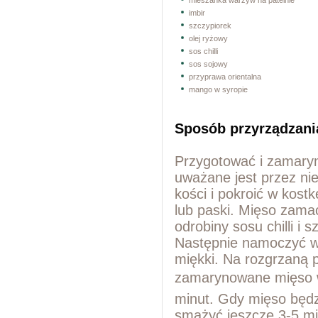
mieszanka warzyw na patelnie
imbir
szczypiorek
olej ryżowy
sos chilli
sos sojowy
przyprawa orientalna
mango w syropie
Sposób przyrządzani
Przygotować i zamary
uważane jest przez ni
kości i pokroić w kost
lub paski. Mięso zama
odrobiny sosu chilli i
Następnie namoczyć w 
miękki. Na rozgrzaną p
zamarynowane mięso w
minut. Gdy mięso będz
smażyć jeszcze 3-5 mi