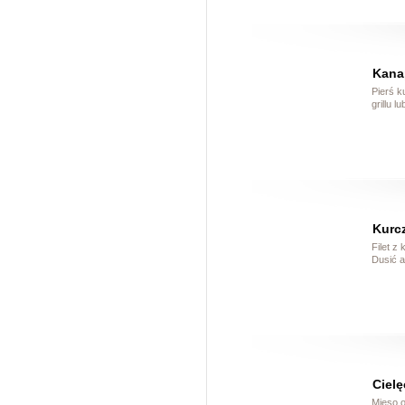
Kana
Pierś k
grillu lu
Kurc
Filet z
Dusić a
Ciel
Mięso o