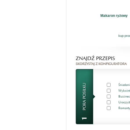
Makaron ryżowy
kup pro
ZNAJDŹ PRZEPIS
SKORZYSTAJ Z KONFIGURATORA
Śniadani
Wykwint
Bussines
Uroczyst
Romanty