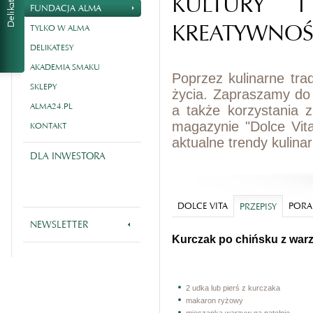
KULTURY I
FUNDACJA ALMA
KREATYWNOŚ
TYLKO W ALMA
DELIKATESY
AKADEMIA SMAKU
Poprzez kulinarne tra
SKLEPY
życia. Zapraszamy do
ALMA24.PL
a także korzystania 
magazynie "Dolce Vit
KONTAKT
aktualne trendy kulina
DLA INWESTORA
DOLCE VITA
PORA
PRZEPISY
NEWSLETTER
Kurczak po chińsku z war
2 udka lub pierś z kurczaka
makaron ryżowy