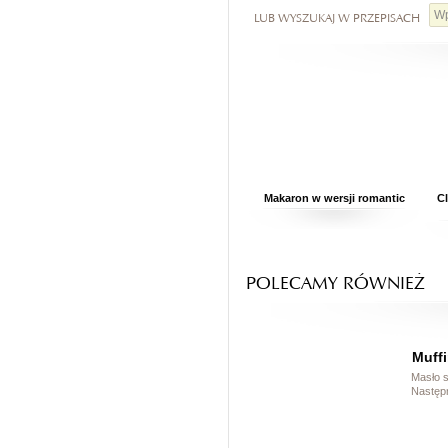
LUB WYSZUKAJ W PRZEPISACH
Makaron w wersji romantic
C
POLECAMY RÓWNIEŻ
Muff
Masło s
Następn