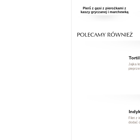
Pierś z gęsi z pierożkami z
kaszy gryczanej i marchewką
POLECAMY RÓWNIEŻ
Torti
Jajka l
pieprze
Indyk
Filet z
dodać d