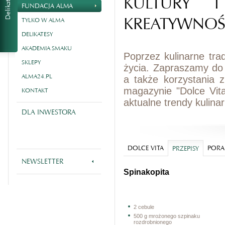
KULTURY I
FUNDACJA ALMA
KREATYWNOŚ
TYLKO W ALMA
DELIKATESY
AKADEMIA SMAKU
Poprzez kulinarne tra
SKLEPY
życia. Zapraszamy do
ALMA24.PL
a także korzystania 
magazynie "Dolce Vit
KONTAKT
aktualne trendy kulina
DLA INWESTORA
DOLCE VITA
PORA
PRZEPISY
NEWSLETTER
Spinakopita
2 cebule
500 g mrożonego szpinaku
rozdrobnionego