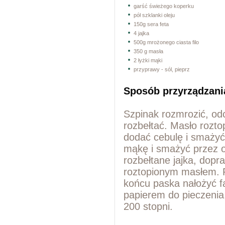
garść świeżego koperku
pół szklanki oleju
150g sera feta
4 jajka
500g mrożonego ciasta filo
350 g masła
2 łyżki mąki
przyprawy - sól, pieprz
Sposób przyrządzani
Szpinak rozmrozić, odc
rozbełtać. Masło rozto
dodać cebulę i smażyć
mąkę i smażyć przez o
rozbełtane jajka, dopr
roztopionym masłem. P
końcu paska nałożyć fa
papierem do pieczenia,
200 stopni.