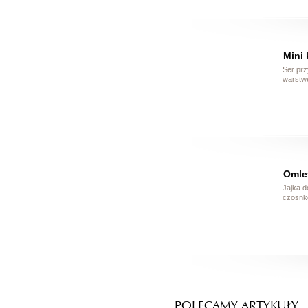
Mini 
Ser prz
warstwę
Omle
Jajka d
czosnk
POLECAMY ARTYKUŁY