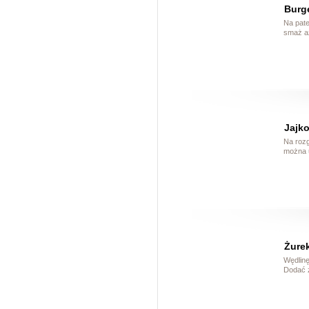
Burge
Na pate
smaż aż
Jajk
Na rozg
można 
Żure
Wędlinę
Dodać ż