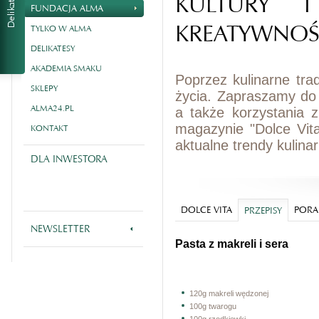
KULTURY I
FUNDACJA ALMA
KREATYWNOŚ
TYLKO W ALMA
DELIKATESY
AKADEMIA SMAKU
Poprzez kulinarne tra
SKLEPY
życia. Zapraszamy do
ALMA24.PL
a także korzystania 
magazynie "Dolce Vit
KONTAKT
aktualne trendy kulina
DLA INWESTORA
DOLCE VITA
PORA
PRZEPISY
NEWSLETTER
Pasta z makreli i sera
120g makreli wędzonej
100g twarogu