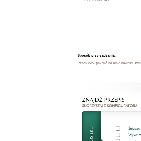
100g rzodkiewki
Sposób przyrządzania:
Rzodkiewki pokroić na małe kawałki. Twa
ZNAJDŹ PRZEPIS
SKORZYSTAJ Z KONFIGURATORA
Śniadani
Wykwint