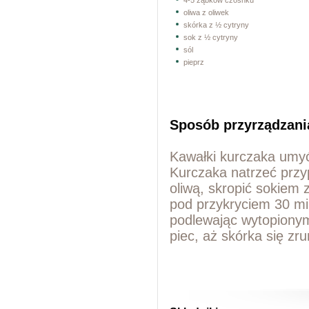
4-5 ząbków czosnku
oliwa z oliwek
skórka z ½ cytryny
sok z ½ cytryny
sól
pieprz
Sposób przyrządzani
Kawałki kurczaka umyć
Kurczaka natrzeć przy
oliwą, skropić sokiem
pod przykryciem 30 mi
podlewając wytopionym
piec, aż skórka się zru