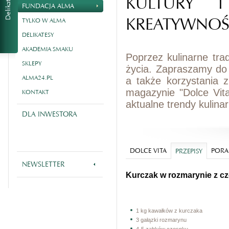
KULTURY I
FUNDACJA ALMA
KREATYWNOŚ
TYLKO W ALMA
DELIKATESY
AKADEMIA SMAKU
Poprzez kulinarne tra
SKLEPY
życia. Zapraszamy do
ALMA24.PL
a także korzystania 
magazynie "Dolce Vit
KONTAKT
aktualne trendy kulina
DLA INWESTORA
DOLCE VITA
PORA
PRZEPISY
NEWSLETTER
Kurczak w rozmarynie z c
1 kg kawałków z kurczaka
3 gałązki rozmarynu