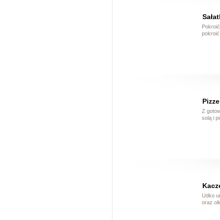
Sałat
Pokroić
pokroić
Pizze
Z gotow
solą i 
Kacz
Udko um
oraz ol