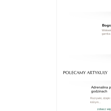
Bogr
Wołowin
garnka 
POLECAMY ARTYKUŁY
Adrenalina 
godzinach
Rozrywki, dzięki
którym...
zobacz wię