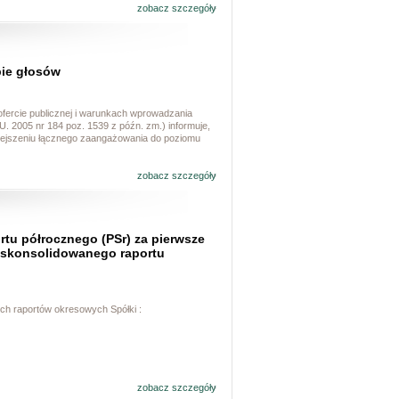
zobacz szczegóły
bie głosów
ofercie publicznej i warunkach wprowadzania
 2005 nr 184 poz. 1539 z późn. zm.) informuje,
iejszeniu łącznego zaangażowania do poziomu
zobacz szczegóły
tu półrocznego (PSr) za pierwsze
” skonsolidowanego raportu
ych raportów okresowych Spółki :
zobacz szczegóły