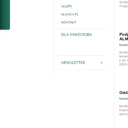
Syndy
SKLEPY
Tradyc
ALMA24.PL
KONTAKT
DLA INWESTORA
Podj
ALM
Numer
Syndy
termi
z art.
NEWSLETTER
2018 r
Odda
Numer
Syndyk
Krako
upros