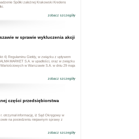
adzenie Spółki zależnej Krakowski Kredens
ki.
zobacz szczegóły
szawie w sprawie wykluczenia akcji
pkt 4) Regulaminu Giełdy, w związku z upływem
ki ALMA MARKET S.A. w upadłości, oraz w związku
erów Wartościowych w Warszawie S.A. w dniu 29 maja
zobacz szczegóły
ej części przedsiębiorstwa
 r. otrzymał informację, iż Sąd Okręgowy w
kowie na posiedzeniu niejawnym sprawy z
zobacz szczegóły