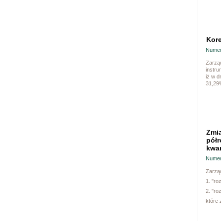
Kore
Numer
Zarząd
instr
iż w 
31,29
Zmia
półr
kwar
Numer
Zarząd
1. "ro
2. "ro
które 