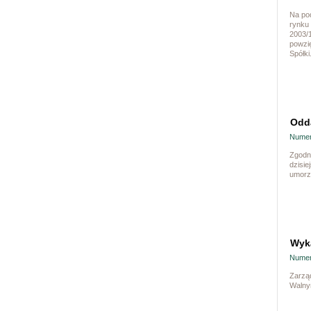
Na pod
rynku
2003/1
powzię
Spółki
Odda
Numer
Zgodni
dzisi
umorz
Wyka
Numer
Zarzą
Walny