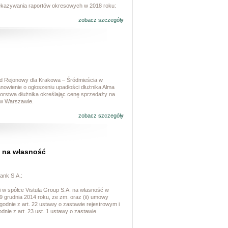
zekazywania raportów okresowych w 2018 roku:
zobacz szczegóły
.
Sąd Rejonowy dla Krakowa – Śródmieścia w
nowienie o ogłoszeniu upadłości dłużnika Alma
orstwa dłużnika określając cenę sprzedaży na
 w Warszawie.
zobacz szczegóły
u na własność
ank S.A.:
i w spółce Vistula Group S.A. na własność w
 grudnia 2014 roku, ze zm. oraz (ii) umowy
odnie z art. 22 ustawy o zastawie rejestrowym i
nie z art. 23 ust. 1 ustawy o zastawie