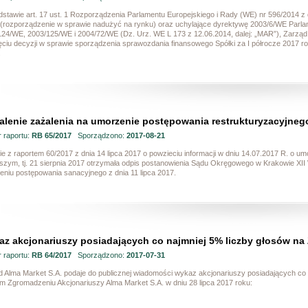
stawie art. 17 ust. 1 Rozporządzenia Parlamentu Europejskiego i Rady (WE) nr 596/2014 z 
 (rozporządzenie w sprawie nadużyć na rynku) oraz uchylające dyrektywę 2003/6/WE Parlam
24/WE, 2003/125/WE i 2004/72/WE (Dz. Urz. WE L 173 z 12.06.2014, dalej: „MAR”), Zarząd Al
ciu decyzji w sprawie sporządzenia sprawozdania finansowego Spółki za I półrocze 2017 rok
.
lenie zażalenia na umorzenie postępowania restrukturyzacyjneg
 raportu:
RB 65/2017
Sporządzono:
2017-08-21
e z raportem 60/2017 z dnia 14 lipca 2017 o powzieciu informacji w dniu 14.07.2017 R. o umo
ejszym, tj. 21 sierpnia 2017 otrzymała odpis postanowienia Sądu Okręgowego w Krakowie X
eniu postępowania sanacyjnego z dnia 11 lipca 2017.
z akcjonariuszy posiadających co najmniej 5% liczby głosów na 
 raportu:
RB 64/2017
Sporządzono:
2017-07-31
d Alma Market S.A. podaje do publicznej wiadomości wykaz akcjonariuszy posiadających co
m Zgromadzeniu Akcjonariuszy Alma Market S.A. w dniu 28 lipca 2017 roku: