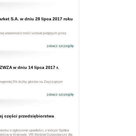
ket S.A. w dniu 28 lipca 2017 roku
znej wiadomości treść uchwał podjętych przez
zobacz szczegóły
ZWZA w dniu 14 lipca 2017 r.
 najmniej 5% liczby głosów na Zwyczajnym
zobacz szczegóły
j części przedsiębiorstwa
wniosku o ogłoszenie upadłości, o którym Spółka
ieścia w Krakowie, VIII Wydział Gospodarczy dla