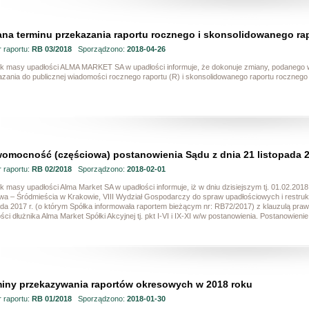
na terminu przekazania raportu rocznego i skonsolidowanego rap
 raportu:
RB 03/2018
Sporządzono:
2018-04-26
k masy upadłości ALMA MARKET SA w upadłości informuje, że dokonuje zmiany, podanego w
azania do publicznej wiadomości rocznego raportu (R) i skonsolidowanego raportu rocznego
omocność (częściowa) postanowienia Sądu z dnia 21 listopada 
 raportu:
RB 02/2018
Sporządzono:
2018-02-01
 masy upadłości Alma Market SA w upadłości informuje, iż w dniu dzisiejszym tj. 01.02.201
wa – Śródmieścia w Krakowie, VIII Wydział Gospodarczy do spraw upadłościowych i restrukt
pada 2017 r. (o którym Spółka informowała raportem bieżącym nr: RB72/2017) z klauzulą pr
ści dłużnika Alma Market Spółki Akcyjnej tj. pkt I-VI i IX-XI w/w postanowienia. Postanowie
iny przekazywania raportów okresowych w 2018 roku
 raportu:
RB 01/2018
Sporządzono:
2018-01-30