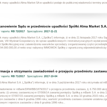
k masy upadłości Alma Market SA w upadłości podaje do publicznej wiadomości terminy pr
anowienie Sądu w przedmiocie upadłości Spółki Alma Market S.A
 raportu:
RB 72/2017
Sporządzono:
2017-11-21
 masy upadłości Alma Market S.A. („Spółka”) informuje, iż w dniu 21 listopada 2017 roku 
ie, VIII Wydział Gospodarczy do spraw upadłościowych i restrukturyzacyjnych wydał posta
t Spółki Akcyjnej oraz zatwierdzeniu warunków sprzedaży zorganizowanej części przedsiębi
 94.000.000,00 zł netto oraz nabywcę IMMOMOK Spółkę z ograniczoną odpowiedzialnością
rmacja o otrzymaniu zawiadomień o przejęciu przedmiotu zastaw
 raportu:
RB 71/2017
Sporządzono:
2017-10-04
 Alma Market S.A. („Spółka”) informuje, iż w dniu 3 października 2017 roku otrzymała od mB
iadomienie nr mBank/DRW/BB/1879/2017 o przejęciu przedmiotu zastawu, tj. 6.750.000 akcj
niu: (i) umowy zastawniczej nr 07/006/14 zawartej pomiędzy Spółką a mBank S.A. w dniu 19
niczej nr 07/007/15 zawartej pomiędzy Spółką a mBank S.A. w dniu 10 grudnia 2015 roku, zg
rze zastawów z dnia 6 grudnia 1996 roku; wartość przedmiotu zastawu zostanie ustalona zgod
rowym i rejestrze zastawów z dnia 6 grudnia 1996 roku...