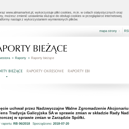
raz www.almamarket.pl, wykorzystuje pliki cookies, m.in. w celach statystycznych oraz
my, możesz zmienić ustawienia służące do obsługi cookies w przeglądarce internetowej.
latformy nastąpi z wykorzystaniem wymienionych plików.
mapa strony
RS
APORTY BIEŻĄCE
nwestora >
Raporty >
Raporty bieżące
RTY BIEŻĄCE
RAPORTY OKRESOWE
RAPORTY EBI
ęcie uchwał przez Nadzwyczajne Walne Zgromadzenie Akcjonarius
ens Tradycja Galicyjska SA w sprawie zmian w składzie Rady Nad
orczej w sprawie zmian w Zarządzie Spółki.
 raportu:
RB 06/2018
Sporządzono:
2018-07-20