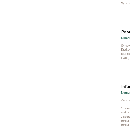
Syndy
Post
Numer
Syndyk
Krakow
Marke
kwotę
Info
Numer
Zarząd
1. zaw
wykona
zastaw
rejest
rejest