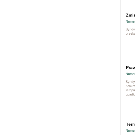
Zmia
Numer
Syndy
przek
Praw
Numer
Syndyk
Krako
listo
upadło
Term
Numer