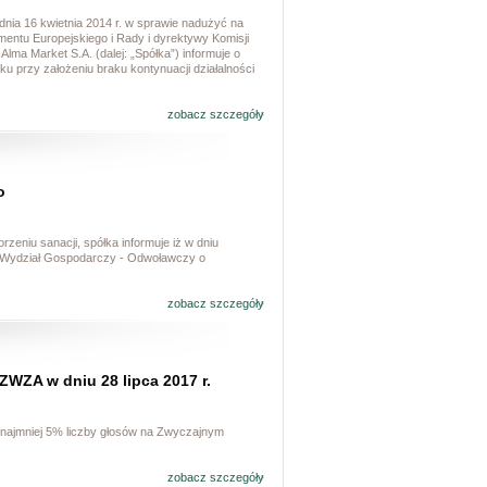
dnia 16 kwietnia 2014 r. w sprawie nadużyć na
entu Europejskiego i Rady i dyrektywy Komisji
ma Market S.A. (dalej: „Spółka”) informuje o
u przy założeniu braku kontynuacji działalności
zobacz szczegóły
o
rzeniu sanacji, spółka informuje iż w dniu
II Wydział Gospodarczy - Odwoławczy o
zobacz szczegóły
ZWZA w dniu 28 lipca 2017 r.
 najmniej 5% liczby głosów na Zwyczajnym
zobacz szczegóły