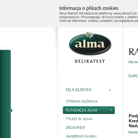
Informacja o plikach cookies
Alma Market SA właściciel platformy www.alma24.pl o
reklamowych. Przystępując do korzystania z platfor
Jeśli nie dokonasz zmiany ustawień, przeglądanie p
R
Dla i
RAPO
DLA KLIENTA
STRONA GŁÓWNA
FUNDACJA ALMA
Podj
TYLKO W ALMA
Kred
Nadz
DELIKATESY
Numer
AKADEMIA SMAKU