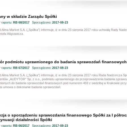
ny w składzie Zarządu Spółki
 raportu:
RB 68/2017
Sporządzono:
2017-08-23
 Alma Market S.A. („Spółka”) informuje, iż w dniu 23 sierpnia 2017 roku uchwałą Rady Nad
ztofa Wąsowicza.
ór podmiotu uprawnionego do badania sprawozdań finansowych 
 raportu:
RB 67/2017
Sporządzono:
2017-08-23
 Alma Market S.A. („Spółka”) informuje, iż w dniu 23 sierpnia 2017 roku Rada Nadzorcza Sp
entów „AUDYTOR” Sp. z o.o., podmiotu uprawnionego do przeprowadzenia badania sprawoz
nionych do badania sprawozdań finansowych pod numerem 459 z siedzibą w Krakowie przy u
ta umowa o dokonanie badania sprawozdań:
zja o sporządzeniu sprawozdania finansowego Spółki za I półroc
ynuacji działalności Spółki
 raportu:
RB 66/2017
Sporządzono:
2017-08-23