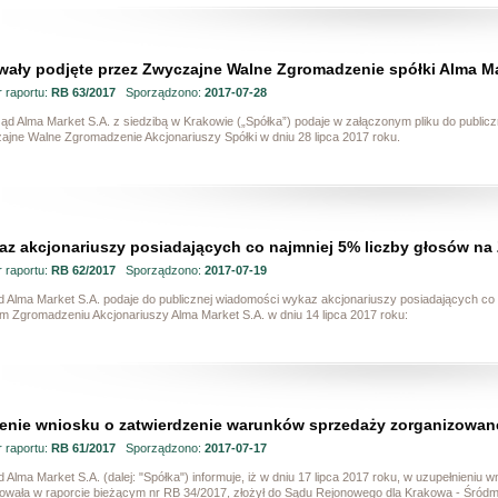
ały podjęte przez Zwyczajne Walne Zgromadzenie spółki Alma Mar
 raportu:
RB 63/2017
Sporządzono:
2017-07-28
ząd Alma Market S.A. z siedzibą w Krakowie („Spółka”) podaje w załączonym pliku do public
ajne Walne Zgromadzenie Akcjonariuszy Spółki w dniu 28 lipca 2017 roku.
z akcjonariuszy posiadających co najmniej 5% liczby głosów na 
 raportu:
RB 62/2017
Sporządzono:
2017-07-19
d Alma Market S.A. podaje do publicznej wiadomości wykaz akcjonariuszy posiadających co
m Zgromadzeniu Akcjonariuszy Alma Market S.A. w dniu 14 lipca 2017 roku:
enie wniosku o zatwierdzenie warunków sprzedaży zorganizowane
 raportu:
RB 61/2017
Sporządzono:
2017-07-17
 Alma Market S.A. (dalej: "Spółka") informuje, iż w dniu 17 lipca 2017 roku, w uzupełnieniu 
mowała w raporcie bieżącym nr RB 34/2017, złożył do Sądu Rejonowego dla Krakowa - Śródm