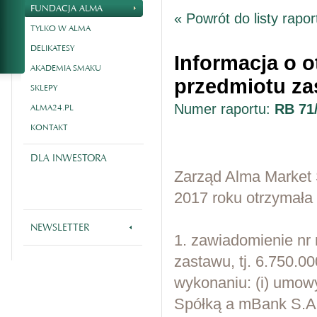
FUNDACJA ALMA
« Powrót do listy rapo
TYLKO W ALMA
DELIKATESY
Informacja o 
AKADEMIA SMAKU
przedmiotu za
SKLEPY
Numer raportu:
RB 71
ALMA24.PL
KONTAKT
DLA INWESTORA
Zarząd Alma Market S
2017 roku otrzymała
NEWSLETTER
1. zawiadomienie n
zastawu, tj. 6.750.0
wykonaniu: (i) umow
Spółką a mBank S.A. 