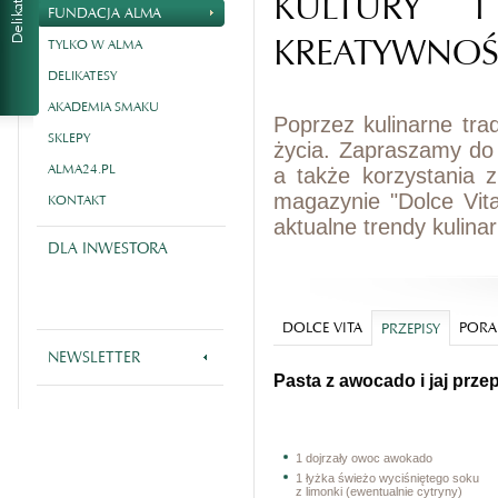
KULTURY I
FUNDACJA ALMA
KREATYWNOŚ
TYLKO W ALMA
DELIKATESY
AKADEMIA SMAKU
Poprzez kulinarne tra
SKLEPY
życia. Zapraszamy do
ALMA24.PL
a także korzystania 
magazynie "Dolce Vit
KONTAKT
aktualne trendy kulina
DLA INWESTORA
DOLCE VITA
PORA
PRZEPISY
NEWSLETTER
Pasta z awocado i jaj prze
1 dojrzały owoc awokado
1 łyżka świeżo wyciśniętego soku
z limonki (ewentualnie cytryny)