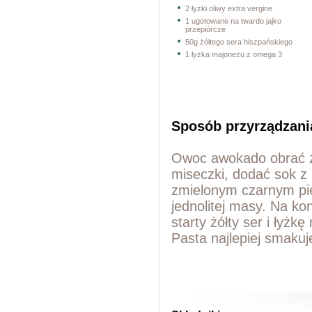
2 łyżki oliwy extra vergine
1 ugotowane na twardo jajko
przepiórcze
50g żółtego sera hiszpańskiego
1 łyżka majonezu z omega 3
Sposób przyrządzani
Owoc awokado obrać ze
miseczki, dodać sok z 
zmielonym czarnym pie
jednolitej masy. Na ko
starty żółty ser i łyż
Pasta najlepiej smaku