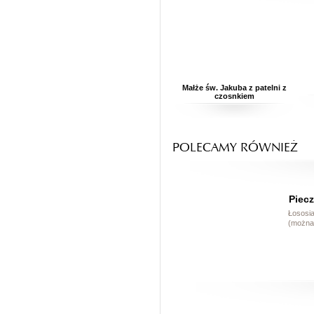
Małże św. Jakuba z patelni z
czosnkiem
POLECAMY RÓWNIEŻ
Piecz
Łososia
(można 