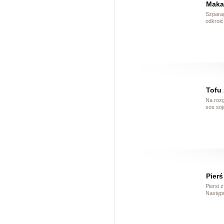
Maka
Szparag
odkroić
Tofu 
Na rozg
sos soj
Pierś
Piersi 
Następn