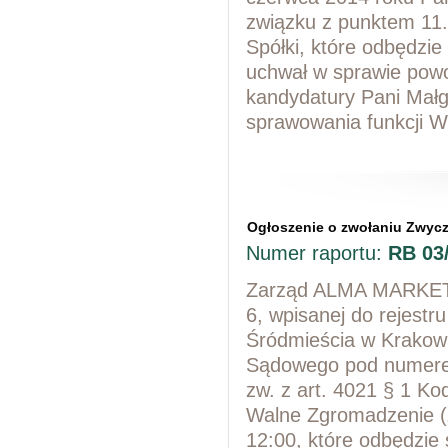
związku z punktem 11
Spółki, które odbędzi
uchwał w sprawie powoł
kandydatury Pani Mał
sprawowania funkcji W
Ogłoszenie o zwołaniu Zwy
Numer raportu:
RB 03
Zarząd ALMA MARKET Sp
6, wpisanej do rejest
Śródmieścia w Krakow
Sądowego pod numerem
zw. z art. 4021 § 1 K
Walne Zgromadzenie („
12:00, które odbędzie 