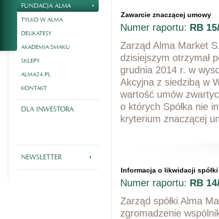
FUNDACJA ALMA
Zawarcie znaczącej umowy
TYLKO W ALMA
Numer raportu:
RB 15
DELIKATESY
Zarząd Alma Market S.A
AKADEMIA SMAKU
dzisiejszym otrzymał 
SKLEPY
grudnia 2014 r. w wys
ALMA24.PL
Akcyjna z siedzibą w 
KONTAKT
wartość umów zwartych
o których Spółka nie 
DLA INWESTORA
kryterium znaczącej 
NEWSLETTER
Informacja o likwidacji spółki
Numer raportu:
RB 14
Zarząd spółki Alma Ma
zgromadzenie wspólnik