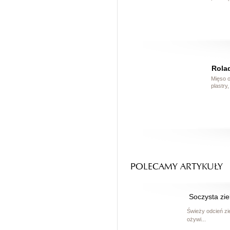
Rolad
Mięso o
plastry
POLECAMY ARTYKUŁY
Soczysta zie
Świeży odcień zie
ożywi...