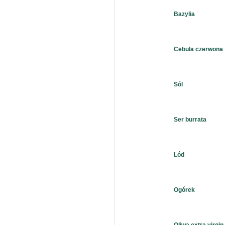
Bazylia
Cebula czerwona
Sól
Ser burrata
Lód
Ogórek