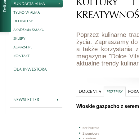
KULTURY I
FUNDACJA ALMA
KREATYWNOŚ
TYLKO W ALMA
DELIKATESY
AKADEMIA SMAKU
Poprzez kulinarne tra
SKLEPY
życia. Zapraszamy do
ALMA24.PL
a także korzystania 
magazynie "Dolce Vit
KONTAKT
aktualne trendy kulina
DLA INWESTORA
DOLCE VITA
PORA
PRZEPISY
NEWSLETTER
Włoskie gazpacho z serem
ser burrata
2 pomidory