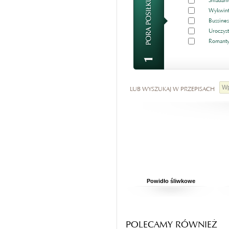
Śniadani
Wykwint
Bussines
Uroczyst
Romanty
LUB WYSZUKAJ W PRZEPISACH
Powidło śliwkowe
POLECAMY RÓWNIEŻ