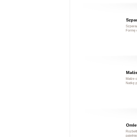
Szpa
Szparag
Formę 
Małże
Małże o
Natkę p
Omle
Rozbełt
patelni