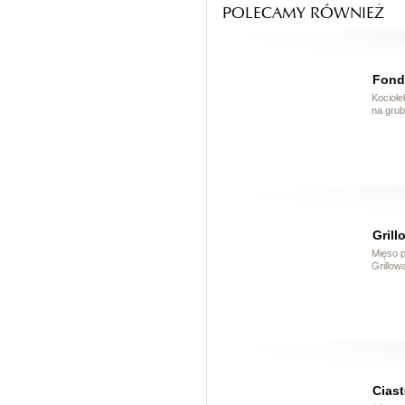
POLECAMY RÓWNIEŻ
Fond
Kociołe
na grub
Grill
Mięso p
Grillow
Cias