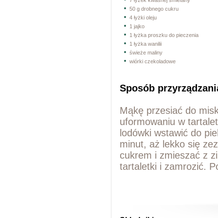
7 łyżek kwaśnej śmietany
50 g drobnego cukru
4 łyżki oleju
1 jajko
1 łyżka proszku do pieczenia
1 łyżka wanilii
świeże maliny
wiórki czekoladowe
Sposób przyrządzani
Mąkę przesiać do miski
uformowaniu w tartalet
lodówki wstawić do pi
minut, aż lekko się ze
cukrem i zmieszać z z
tartaletki i zamrozić.