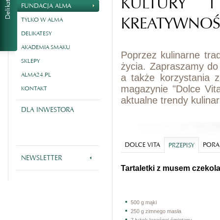
KULTURY I
FUNDACJA ALMA
KREATYWNOŚ
TYLKO W ALMA
DELIKATESY
AKADEMIA SMAKU
Poprzez kulinarne tra
SKLEPY
życia. Zapraszamy do
ALMA24.PL
a także korzystania 
magazynie "Dolce Vit
KONTAKT
aktualne trendy kulina
DLA INWESTORA
DOLCE VITA
PORA
PRZEPISY
NEWSLETTER
Tartaletki z musem czekol
500 g mąki
250 g zimnego masła