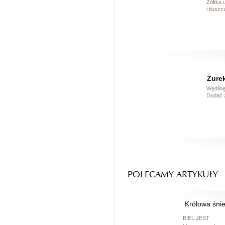
Żółtka 
i tłuszc
Żure
Wędlinę
Dodać ż
POLECAMY ARTYKUŁY
Królowa śni
BIEL JEST