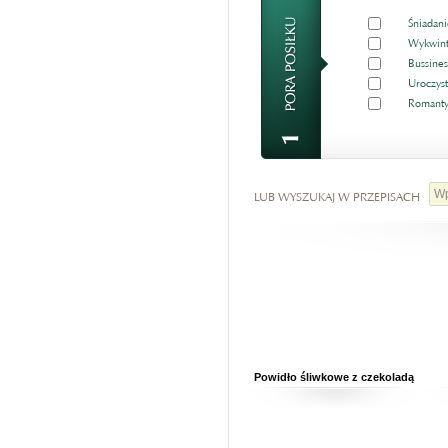
Śniadani
Wykwint
Bussines
Uroczyst
Romanty
LUB WYSZUKAJ W PRZEPISACH
Powidło śliwkowe z czekoladą