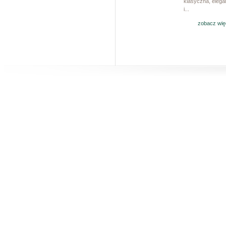
klasyczna, eleg
i...
zobacz wię