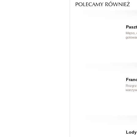
POLECAMY RÓWNIEŻ
Pasz
Mięso, 
gotowan
Franc
Rozgrza
warzywa
Lody