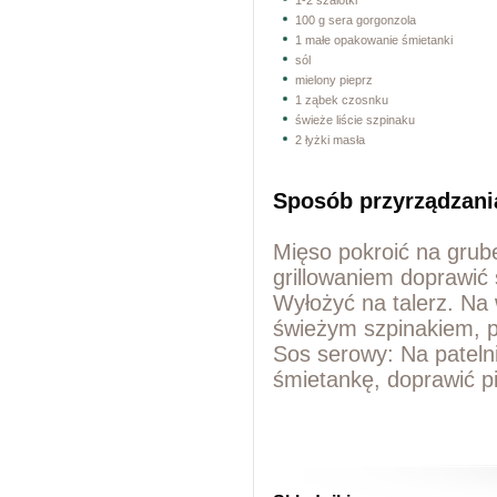
1-2 szalotki
100 g sera gorgonzola
1 małe opakowanie śmietanki
sól
mielony pieprz
1 ząbek czosnku
świeże liście szpinaku
2 łyżki masła
Sposób przyrządzani
Mięso pokroić na grub
grillowaniem doprawić 
Wyłożyć na talerz. Na 
świeżym szpinakiem, 
Sos serowy: Na pateln
śmietankę, doprawić pi