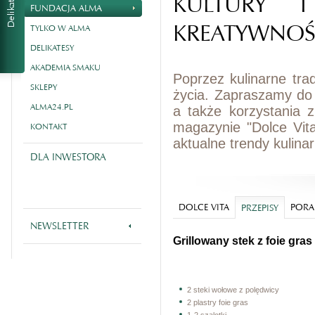
KULTURY I
FUNDACJA ALMA
KREATYWNOŚ
TYLKO W ALMA
DELIKATESY
AKADEMIA SMAKU
Poprzez kulinarne tra
SKLEPY
życia. Zapraszamy do
ALMA24.PL
a także korzystania 
magazynie "Dolce Vit
KONTAKT
aktualne trendy kulina
DLA INWESTORA
DOLCE VITA
PORA
PRZEPISY
NEWSLETTER
Grillowany stek z foie gras
2 steki wołowe z polędwicy
2 plastry foie gras