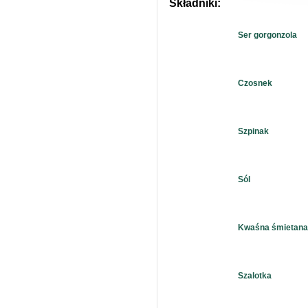
Składniki:
Ser gorgonzola
Czosnek
Szpinak
Sól
Kwaśna śmietan
Szalotka