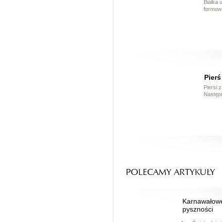
Białka 
formowa
Pierś
Piersi 
Następn
POLECAMY ARTYKUŁY
Karnawałow
pyszności