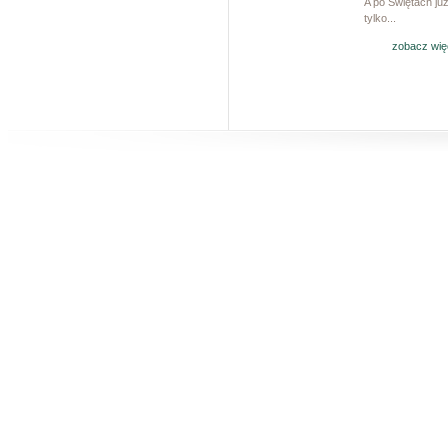
A po Świętach ju
tylko...
zobacz wię