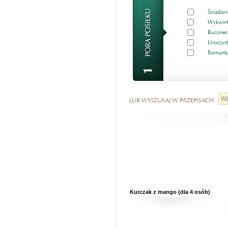
Śniadani
Wykwint
Bussines
Uroczyst
Romanty
LUB WYSZUKAJ W PRZEPISACH
Kurczak z mango (dla 4 osób)