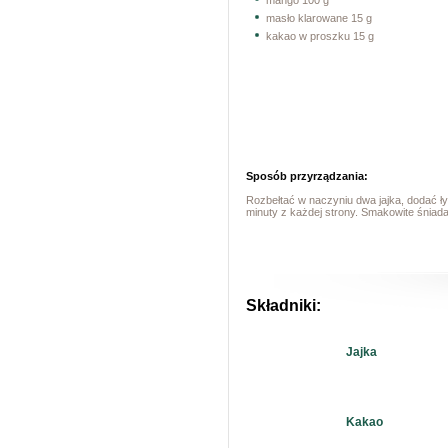
mango 100 g
masło klarowane 15 g
kakao w proszku 15 g
Sposób przyrządzania:
Rozbełtać w naczyniu dwa jajka, dodać ł
minuty z każdej strony. Smakowite śniad
Składniki:
Jajka
Kakao