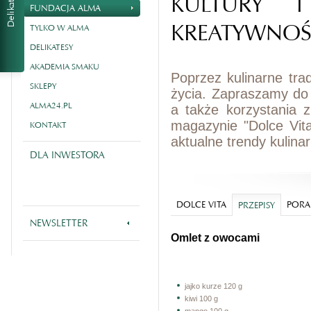
KULTURY I
FUNDACJA ALMA
KREATYWNOŚ
TYLKO W ALMA
DELIKATESY
AKADEMIA SMAKU
Poprzez kulinarne tra
SKLEPY
życia. Zapraszamy do
ALMA24.PL
a także korzystania 
magazynie "Dolce Vit
KONTAKT
aktualne trendy kulina
DLA INWESTORA
DOLCE VITA
PORA
PRZEPISY
NEWSLETTER
Omlet z owocami
jajko kurze 120 g
kiwi 100 g