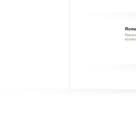
Roma
Piekarn
wymiesz