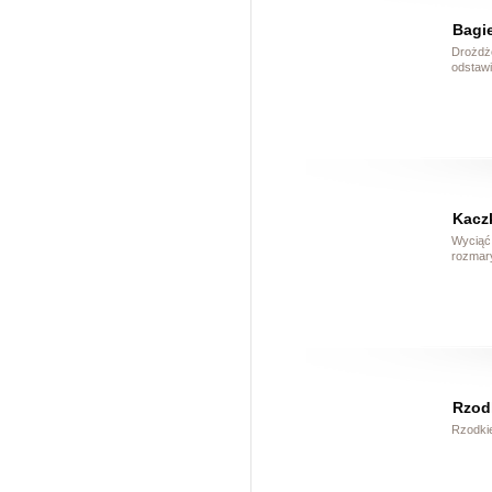
Bagi
Drożdże
odstawi
Kacz
Wyciąć 
rozmary
Rzod
Rzodki