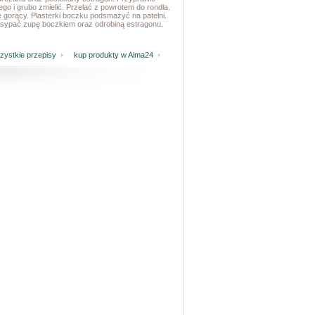
go i grubo zmielić. Przelać z powrotem do rondla.
 gorący. Plasterki boczku podsmażyć na patelni.
sypać zupę boczkiem oraz odrobiną estragonu.
ystkie przepisy
kup produkty w Alma24