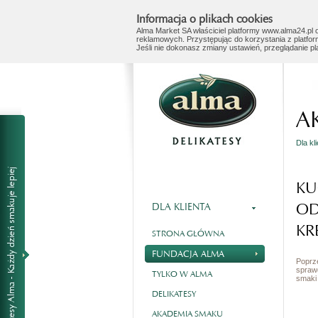
Informacja o plikach cookies
Alma Market SA właściciel platformy www.alma24.pl o
reklamowych. Przystępując do korzystania z platfor
Jeśli nie dokonasz zmiany ustawień, przeglądanie p
A
Dla kl
KU
O
DLA KLIENTA
KR
STRONA GŁÓWNA
FUNDACJA ALMA
Poprz
spraw
TYLKO W ALMA
smaki 
DELIKATESY
AKADEMIA SMAKU