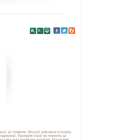
mażyć aż zmięknie. Wrzucić pokrojone w kostkę
z zagotować. Następnie dusić do momentu aż
kurczaka oraz posiekany estragon. Przyprawić