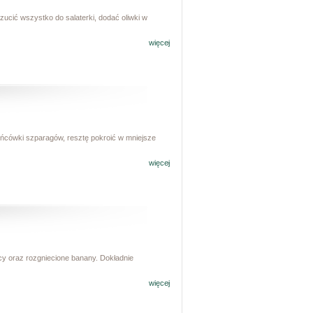
rzucić wszystko do salaterki, dodać oliwki w
więcej
ońcówki szparagów, resztę pokroić w mniejsze
więcej
ący oraz rozgniecione banany. Dokładnie
więcej