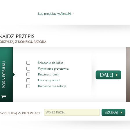
kup produkty w Alma24
NAJDŹ PRZEPIS
ORZYSTAJ Z KONFIGURATORA
Śniadanie do lóżka
Wykwintna przystawka
Bussiness lunch
Uroczysty obiad
Romantyczna kolacja
 WYSZUKAJ W PRZEPISACH