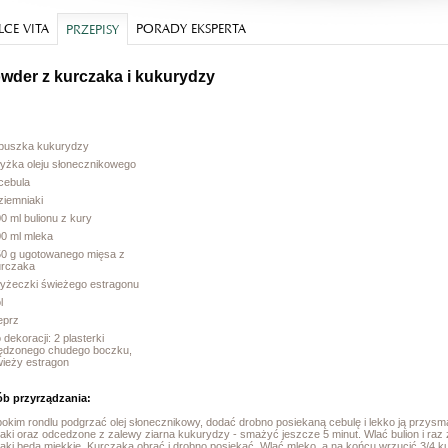
CE VITA
PORADY EKSPERTA
PRZEPISY
wder z kurczaka i kukurydzy
 puszka kukurydzy
łyżka oleju słonecznikowego
cebula
ziemniaki
0 ml bulionu z kury
00 ml mleka
50 g ugotowanego mięsa z
urczaka
łyżeczki świeżego estragonu
l
eprz
 dekoracji: 2 plasterki
ędzonego chudego boczku,
wieży estragon
b przyrządzania:
bokim rondlu podgrzać olej słonecznikowy, dodać drobno posiekaną cebulę i lekko ją przys
iaki oraz odcedzone z zalewy ziarna kukurydzy - smażyć jeszcze 5 minut. Wlać bulion i ra
iaki będą miękkie. Kurczaka obrać i drobno posiekać. Wlać mleko, a na końcu wrzucić 3/4 