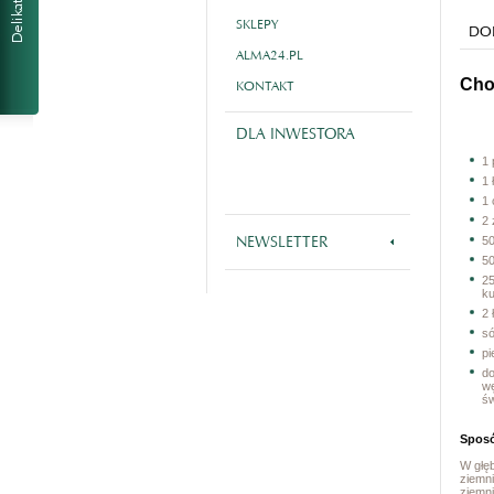
SKLEPY
DOL
ALMA24.PL
Cho
KONTAKT
DLA INWESTORA
1
1 
1 
2 
NEWSLETTER
50
5
2
k
2 
só
pi
do
w
ś
Sposó
W głę
ziemn
ziemn