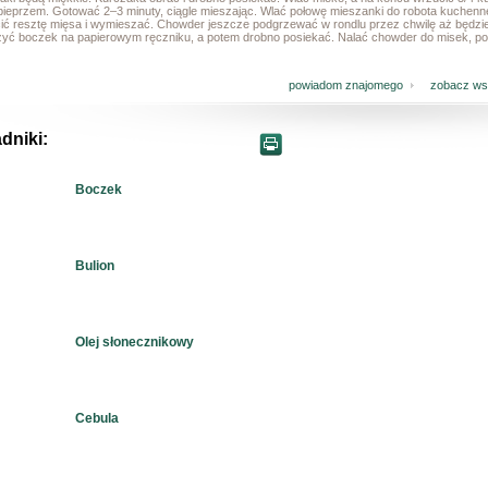
 pieprzem. Gotować 2–3 minuty, ciągle mieszając. Wlać połowę mieszanki do robota kuchenne
ić resztę mięsa i wymieszać. Chowder jeszcze podgrzewać w rondlu przez chwilę aż będzie
yć boczek na papierowym ręczniku, a potem drobno posiekać. Nalać chowder do misek, po
powiadom znajomego
zobacz wsz
dniki:
Boczek
Bulion
Olej słonecznikowy
Cebula