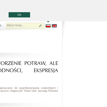
OK
S
ORZENIE POTRAW, ALE
NOŚCI, EKSPRESJA
. Zapraszamy do wypróbowywania znakomitych i
 naszym magazynie "Dolce Vita" poznają Państwo