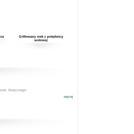
rza
Grillowany stek z polędwicy
wołowej
iorek. Smacznego!
więcej