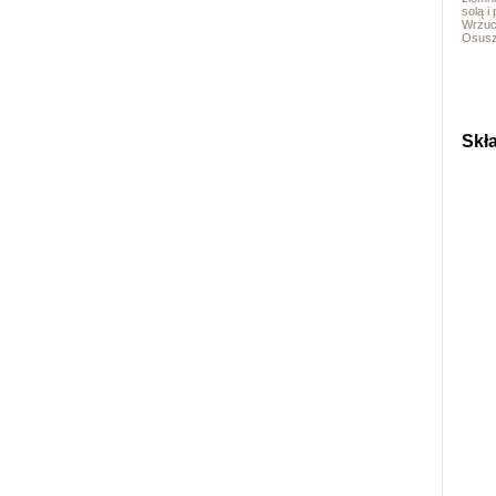
solą i
Wrzuc
Osusz
Skła