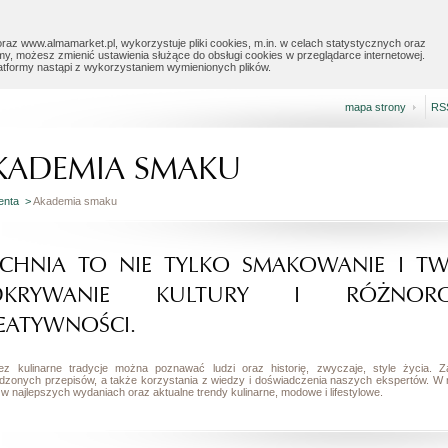
raz www.almamarket.pl, wykorzystuje pliki cookies, m.in. w celach statystycznych oraz
my, możesz zmienić ustawienia służące do obsługi cookies w przeglądarce internetowej.
latformy nastąpi z wykorzystaniem wymienionych plików.
mapa strony
RS
KADEMIA SMAKU
ienta >
Akademia smaku
CHNIA TO NIE TYLKO SMAKOWANIE I TW
DKRYWANIE KULTURY I RÓŻNOROD
EATYWNOŚCI.
ez kulinarne tradycje można poznawać ludzi oraz historię, zwyczaje, style życia
dzonych przepisów, a także korzystania z wiedzy i doświadczenia naszych ekspertów. W
w najlepszych wydaniach oraz aktualne trendy kulinarne, modowe i lifestylowe.