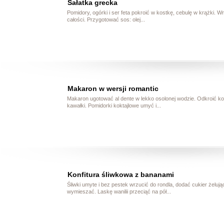
Sałatka grecka
Pomidory, ogórki i ser feta pokroić w kostkę, cebulę w krążki. W
całości. Przygotować sos: olej...
Makaron w wersji romantic
Makaron ugotować al dente w lekko osolonej wodzie. Odkroić k
kawałki. Pomidorki koktajlowe umyć i...
Konfitura śliwkowa z bananami
Śliwki umyte i bez pestek wrzucić do rondla, dodać cukier żeluj
wymieszać. Laskę wanilii przeciąć na pół...