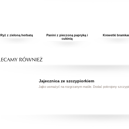
Ryż z zieloną herbatą
Panini z pieczoną papryką i
Krewetki bramka
cukinią
LECAMY RÓWNIEŻ
Jajecznica ze szczypiorkiem
Jajko usmażyć na rozgrzanym maśle. Dodać pokrojony szczyp