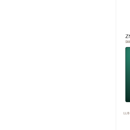
Z
SK
LUB