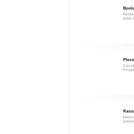
Boró
Borówki
dodać k
Piecz
Z przes
Przygot
Kasz
Kaszę 
pomocą 