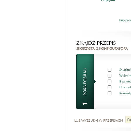
Papryka
kup pro
ZNAJDŹ PRZEPIS
SKORZYSTAJ Z KONFIGURATORA
Śniadani
Wykwint
Bussines
Uroczyst
Romanty
LUB WYSZUKAJ W PRZEPISACH