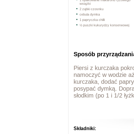
1 opakowanie makaronu ryżowego
wstążki
2 ząbki czosnku
cebula dymka
1 papryczka chilli
½ puszki kukurydzy konserwowej
Sposób przyrządzani
Piersi z kurczaka pok
namoczyć w wodzie aż 
kurczaka, dodać papryc
posypać dymką. Dopr
słodkim (po 1 i 1/2 łyżk
Składniki: