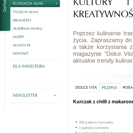
KULTURY I
FUNDACJA ALMA
KREATYWNOŚ
TYLKO W ALMA
DELIKATESY
AKADEMIA SMAKU
Poprzez kulinarne tra
SKLEPY
życia. Zapraszamy do
ALMA24.PL
a także korzystania 
magazynie "Dolce Vit
KONTAKT
aktualne trendy kulina
DLA INWESTORA
DOLCE VITA
PORA
PRZEPISY
NEWSLETTER
Kurczak z chilli z makar
250 g piersi z kurczaka
1 papryka czerwona