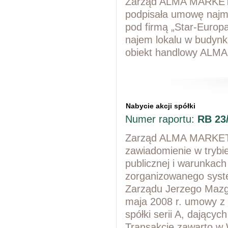
Zarząd ALMA MARKET S
podpisała umowę najm
pod firmą „Star-Europ
najem lokalu w budyn
obiekt handlowy ALMA 
Nabycie akcji spółki
Numer raportu:
RB 23
Zarząd ALMA MARKET S
zawiadomienie w trybie
publicznej i warunkac
zorganizowanego syste
Zarządu Jerzego Mazga
maja 2008 r. umowy z 
spółki serii A, dając
Transakcję zawarto w 