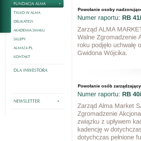
FUNDACJA ALMA
Powołanie osoby nadzorując
TYLKO W ALMA
Numer raportu:
RB 41
DELIKATESY
Zarząd ALMA MARKET S
AKADEMIA SMAKU
Walne Zgromadzenie 
SKLEPY
roku podjęło uchwałę 
ALMA24.PL
Gwidona Wójcika.
KONTAKT
DLA INWESTORA
Powołanie osób zarządzając
Numer raportu:
RB 40
NEWSLETTER
Zarząd Alma Market SA
Zgromadzenie Akcjona
związku z upływem kad
kadencję w dotychcza
dotychczas pełnione fu