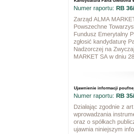
Kandydatura Pana Gwidona 
Numer raportu:
RB 36
Zarząd ALMA MARKET S
Powszechne Towarzyst
Fundusz Emerytalny PZ
zgłosić kandydaturę 
Nadzorczej na Zwycz
MARKET SA w dniu 28
Ujawnienie informacji poufne
Numer raportu:
RB 35
Działając zgodnie z art
wprowadzania instrum
oraz o spółkach publ
ujawnia niniejszym inf