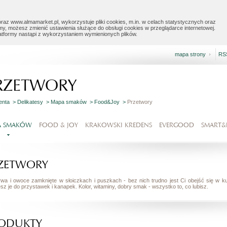
raz www.almamarket.pl, wykorzystuje pliki cookies, m.in. w celach statystycznych oraz
my, możesz zmienić ustawienia służące do obsługi cookies w przeglądarce internetowej.
latformy nastąpi z wykorzystaniem wymienionych plików.
mapa strony
RS
RZETWORY
ienta >
Delikatesy >
Mapa smaków >
Food&Joy >
Przetwory
A SMAKÓW
FOOD & JOY
KRAKOWSKI KREDENS
EVERGOOD
SMART&
ZETWORY
wa i owoce zamknięte w słoiczkach i puszkach - bez nich trudno jest Ci obejść się w k
sz je do przystawek i kanapek. Kolor, witaminy, dobry smak - wszystko to, co lubisz.
ODUKTY