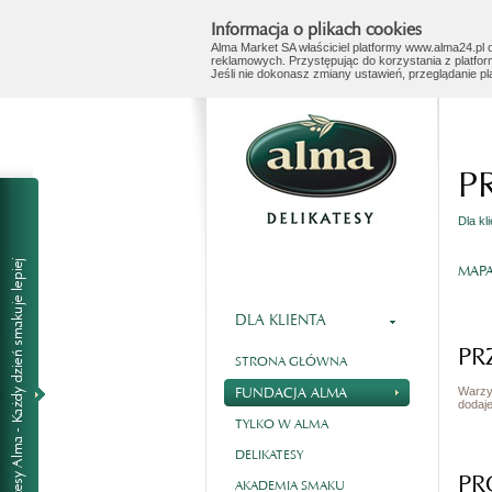
Informacja o plikach cookies
Alma Market SA właściciel platformy www.alma24.pl o
reklamowych. Przystępując do korzystania z platfor
Jeśli nie dokonasz zmiany ustawień, przeglądanie p
P
Dla kl
MAP
DLA KLIENTA
PR
STRONA GŁÓWNA
FUNDACJA ALMA
Warzy
dodaje
TYLKO W ALMA
DELIKATESY
PR
AKADEMIA SMAKU