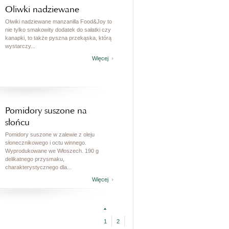
Oliwki nadziewane
Olwiki nadziewane manzanilla Food&Joy to
nie tylko smakowity dodatek do sałatki czy
kanapki, to także pyszna przekąska, którą
wystarczy...
Więcej
Pomidory suszone na
słońcu
Pomidory suszone w zalewie z oleju
słonecznikowego i octu winnego.
Wyprodukowane we Włoszech. 190 g
delikatnego przysmaku,
charakterystycznego dla...
Więcej
1
2