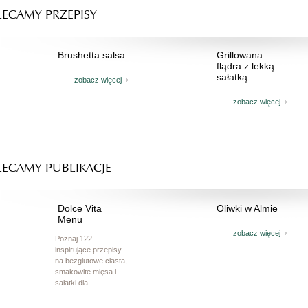
ECAMY PRZEPISY
Brushetta salsa
Grillowana
flądra z lekką
sałatką
zobacz więcej
zobacz więcej
ECAMY PUBLIKACJE
Dolce Vita
Oliwki w Almie
Menu
zobacz więcej
Poznaj 122
inspirujące przepisy
na bezglutowe ciasta,
smakowite mięsa i
sałatki dla
wybrednych.