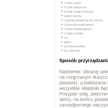
4 małe cukinie
5 sztuk papryk mix
5 sztuk cebuli czerwonej
świeża bazylia
1 puszka pomidorów bez skórek
1 łyżeczka ostrej papryki
1 łyżka słodkiej papryki
2 ząbki czosnku
sól
pieprz
sos beszamelowy
ser żółty tarty
Sposób przyrządzani
Nadzienie: obraną ceb
na rozgrzanym tłuszcz
plasterki, a bakłażana
wszystkie składniki bę
Posypać solą, pieprze
skóry, na końcu posie
żaroodpornego naczyn