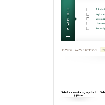
Śniadani
Wykwint
Bussines
Uroczyst
Romanty
LUB WYSZUKAJ W PRZEPISACH
Sałatka z awokado, szynką i
Sał
jajkiem