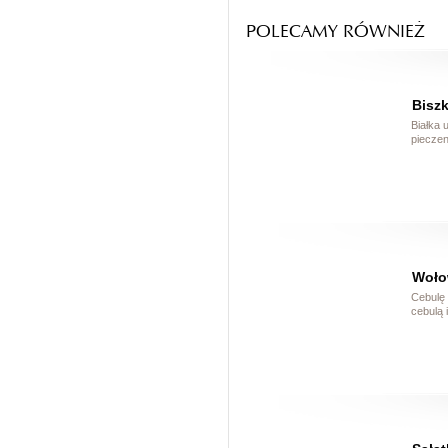
POLECAMY RÓWNIEŻ
Biszk
Białka 
pieczen
Woło
Cebulę 
cebulą 