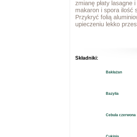
zmianę płaty lasagne i
makaron i spora ilość
Przykryć folią alumini
upieczeniu lekko przest
Składniki:
Bakłażan
Bazylia
Cebula czerwona
Cukinia