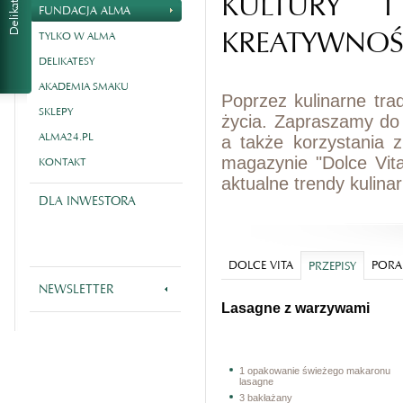
KULTURY I
FUNDACJA ALMA
KREATYWNOŚ
TYLKO W ALMA
DELIKATESY
AKADEMIA SMAKU
Poprzez kulinarne tra
SKLEPY
życia. Zapraszamy do
ALMA24.PL
a także korzystania 
magazynie "Dolce Vit
KONTAKT
aktualne trendy kulina
DLA INWESTORA
DOLCE VITA
PORA
PRZEPISY
NEWSLETTER
Lasagne z warzywami
1 opakowanie świeżego makaronu
lasagne
3 bakłażany