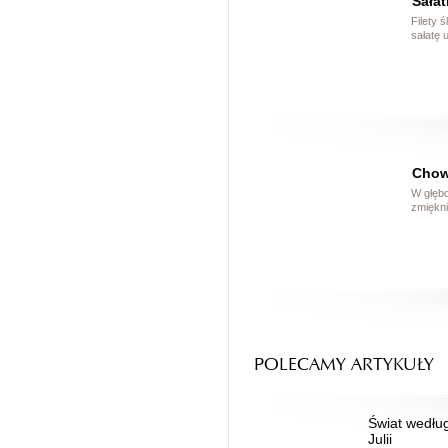
Sałat
Filety 
sałatę 
Chow
W głębo
zmiękni
POLECAMY ARTYKUŁY
Świat wedłu
Julii