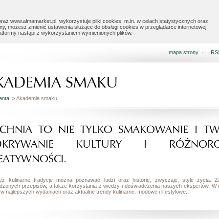
raz www.almamarket.pl, wykorzystuje pliki cookies, m.in. w celach statystycznych oraz
my, możesz zmienić ustawienia służące do obsługi cookies w przeglądarce internetowej.
latformy nastąpi z wykorzystaniem wymienionych plików.
mapa strony
RS
KADEMIA SMAKU
ienta >
Akademia smaku
CHNIA TO NIE TYLKO SMAKOWANIE I TW
DKRYWANIE KULTURY I RÓŻNOROD
EATYWNOŚCI.
ez kulinarne tradycje można poznawać ludzi oraz historię, zwyczaje, style życia
dzonych przepisów, a także korzystania z wiedzy i doświadczenia naszych ekspertów. W
w najlepszych wydaniach oraz aktualne trendy kulinarne, modowe i lifestylowe.