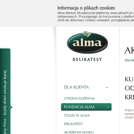
Informacja o plikach cookies
Alma Market SA właściciel platformy www.alma24.pl o
reklamowych. Przystępując do korzystania z platfor
Jeśli nie dokonasz zmiany ustawień, przeglądanie p
A
Dla kl
KU
O
DLA KLIENTA
KR
STRONA GŁÓWNA
FUNDACJA ALMA
Poprz
spraw
TYLKO W ALMA
smaki 
DELIKATESY
AKADEMIA SMAKU