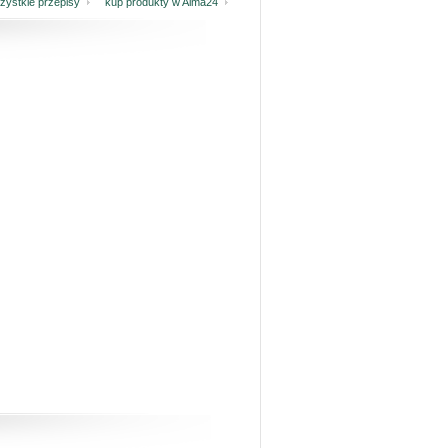
ystkie przepisy
kup produkty w Alma24