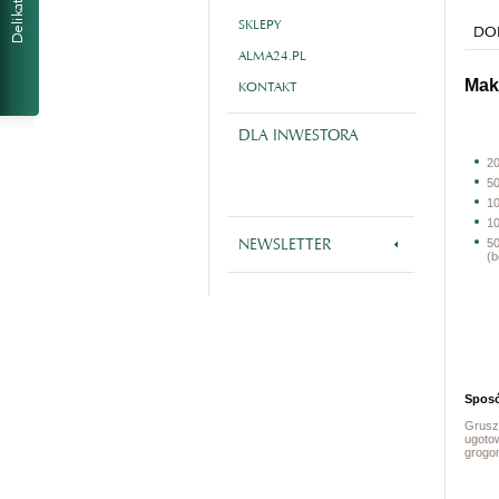
SKLEPY
DOL
ALMA24.PL
Mak
KONTAKT
DLA INWESTORA
20
50
1
10
NEWSLETTER
5
(
Sposó
Gruszk
ugoto
grogo