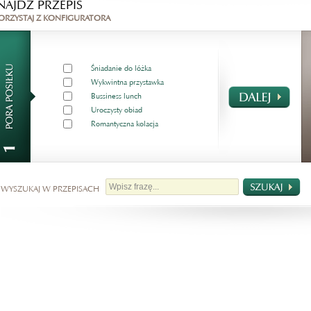
NAJDŹ PRZEPIS
ORZYSTAJ Z KONFIGURATORA
Śniadanie do lóżka
Wykwintna przystawka
Bussiness lunch
Uroczysty obiad
Romantyczna kolacja
 WYSZUKAJ W PRZEPISACH