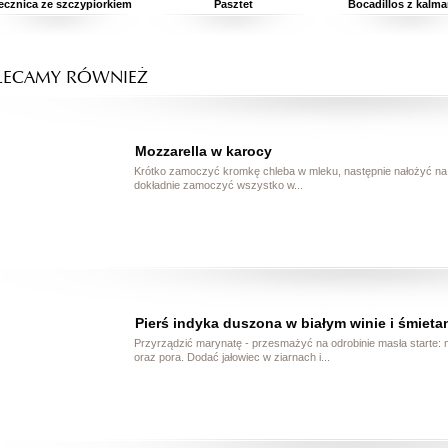
ecznica ze szczypiorkiem
Pasztet
Bocadillos z kalm
LECAMY RÓWNIEŻ
Mozzarella w karocy
Krótko zamoczyć kromkę chleba w mleku, następnie nałożyć na ni
dokładnie zamoczyć wszystko w...
Pierś indyka duszona w białym winie i śmieta
Przyrządzić marynatę - przesmażyć na odrobinie masła starte: 
oraz pora. Dodać jałowiec w ziarnach i...