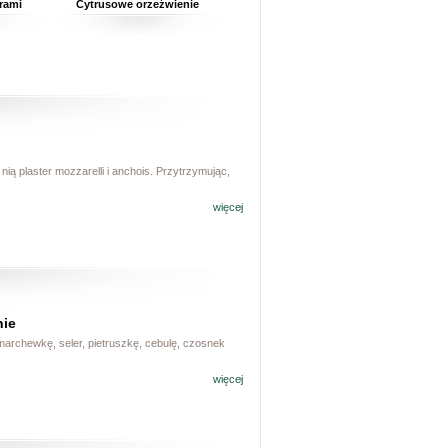
arami
Cytrusowe orzeźwienie
ą plaster mozzarelli i anchois. Przytrzymując,
więcej
nie
marchewkę, seler, pietruszkę, cebulę, czosnek
więcej