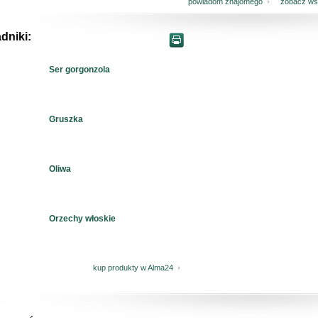
powiadom znajomego
zobacz wsz
dniki:
Ser gorgonzola
Gruszka
Oliwa
Orzechy włoskie
kup produkty w Alma24