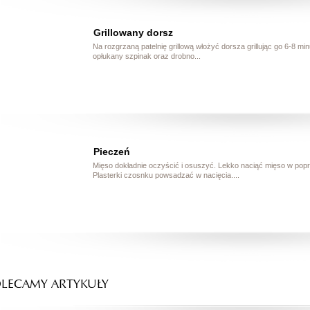
Grillowany dorsz
Na rozgrzaną patelnię grillową włożyć dorsza grillując go 6-8 minu
opłukany szpinak oraz drobno...
Pieczeń
Mięso dokładnie oczyścić i osuszyć. Lekko naciąć mięso w popr
Plasterki czosnku powsadzać w nacięcia....
LECAMY ARTYKUŁY