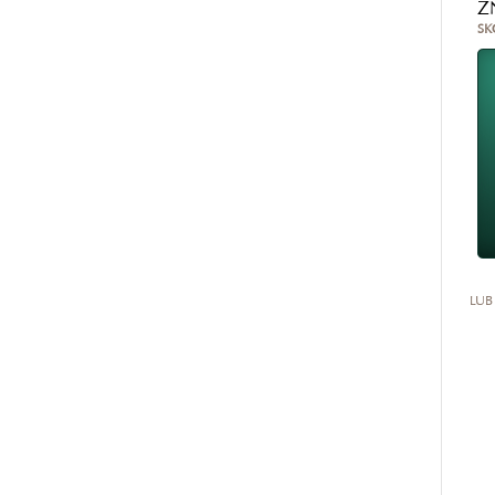
Z
SK
LUB