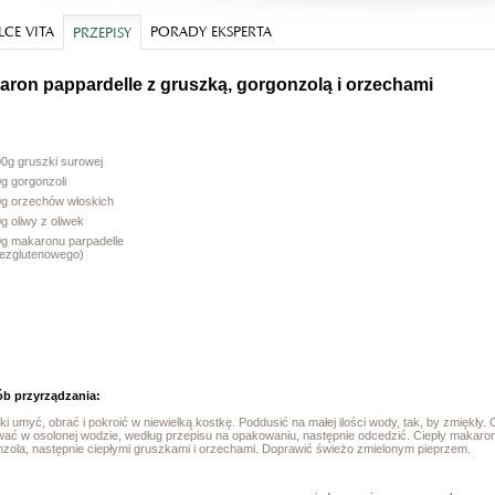
CE VITA
PORADY EKSPERTA
PRZEPISY
aron pappardelle z gruszką, gorgonzolą i orzechami
0g gruszki surowej
g gorgonzoli
0g orzechów włoskich
g oliwy z oliwek
0g makaronu parpadelle
bezglutenowego)
b przyrządzania:
i umyć, obrać i pokroić w niewielką kostkę. Poddusić na małej ilości wody, tak, by zmiękł
wać w osolonej wodzie, według przepisu na opakowaniu, następnie odcedzić. Ciepły makaro
nzola, następnie ciepłymi gruszkami i orzechami. Doprawić świeżo zmielonym pieprzem.