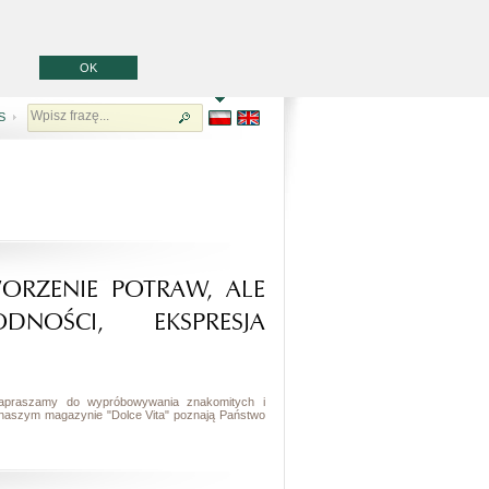
OK
S
ORZENIE POTRAW, ALE
NOŚCI, EKSPRESJA
. Zapraszamy do wypróbowywania znakomitych i
 naszym magazynie "Dolce Vita" poznają Państwo