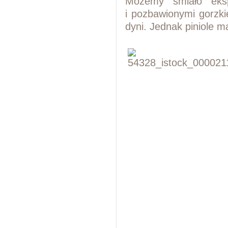
Możemy śmiało eksp
i pozbawionymi gorzki
dyni. Jednak piniole 