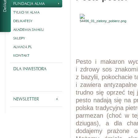
FUNDACJA ALMA
TYLKO W ALMA
DELIKATESY
AKADEMIA SMAKU
SKLEPY
ALMA24.PL
KONTAKT
Pesto i makaron wyda
DLA INWESTORA
i zdrowy sos znakomic
z bazylii, pokochacie t
i zawiera antyzapalne
trudno się oprzeć tej 
NEWSLETTER
pesto nadają się na p
polska tradycyjna pietr
parmezan (choć w tej 
dziugas), a dla cha
dodajemy prażone or