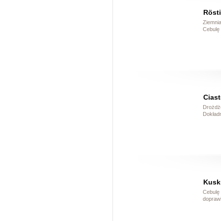
Rösti
Ziemnia
Cebulę 
Cias
Drożdże
Dokładn
Kusk
Cebulę 
doprawi