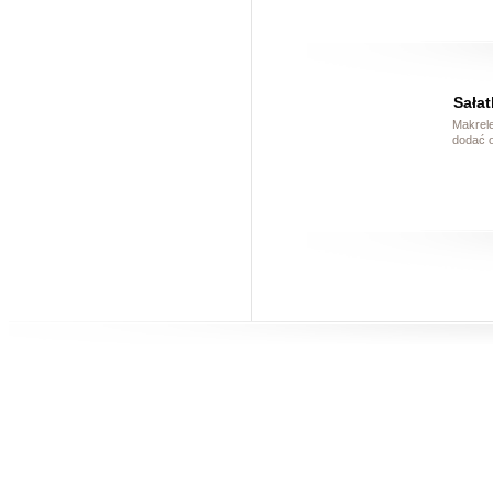
Sałat
Makrele
dodać o