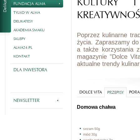
KULTURY I
FUNDACJA ALMA
KREATYWNOŚ
TYLKO W ALMA
DELIKATESY
AKADEMIA SMAKU
Poprzez kulinarne tra
SKLEPY
życia. Zapraszamy do
ALMA24.PL
a także korzystania 
magazynie "Dolce Vit
KONTAKT
aktualne trendy kulina
DLA INWESTORA
DOLCE VITA
PORA
PRZEPISY
NEWSLETTER
Domowa chałwa
sezam 50g
miód 30g