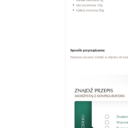
wanilia naturalna 3g
olej sezamowy 10g
malina mrożona 50g
Sposób przyrządzania:
Nasiona sezamu zmielić w młynku do kaw
ZNAJDŹ PRZEPIS
SKORZYSTAJ Z KONFIGURATORA
Śniadani
Wykwint