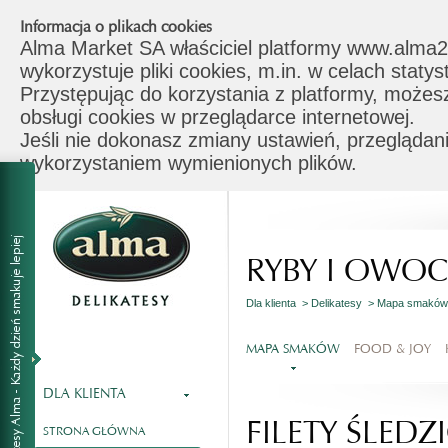
Informacja o plikach cookies
Alma Market SA właściciel platformy www.alma2
wykorzystuje pliki cookies, m.in. w celach stat
Przystępując do korzystania z platformy, możes
obsługi cookies w przeglądarce internetowej.
Jeśli nie dokonasz zmiany ustawień, przeglądani
wykorzystaniem wymienionych plików.
RYBY I OWO
Dla klienta >
Delikatesy >
Mapa smakó
MAPA SMAKÓW
FOOD & JOY
DLA KLIENTA
FILETY ŚLED
STRONA GŁÓWNA