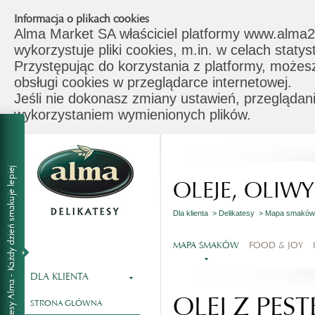
Informacja o plikach cookies
Alma Market SA właściciel platformy www.alma2
wykorzystuje pliki cookies, m.in. w celach stat
Przystępując do korzystania z platformy, możes
obsługi cookies w przeglądarce internetowej.
Jeśli nie dokonasz zmiany ustawień, przeglądani
wykorzystaniem wymienionych plików.
OLEJE, OLIWY
Dla klienta >
Delikatesy >
Mapa smakó
MAPA SMAKÓW
FOOD & JOY
DLA KLIENTA
OLEJ Z PE
STRONA GŁÓWNA