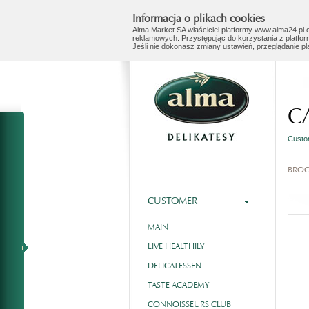
Informacja o plikach cookies
Alma Market SA właściciel platformy www.alma24.pl o
reklamowych. Przystępując do korzystania z platfor
Jeśli nie dokonasz zmiany ustawień, przeglądanie p
C
Cust
BRO
CUSTOMER
MAIN
LIVE HEALTHILY
DELICATESSEN
TASTE ACADEMY
CONNOISSEURS CLUB