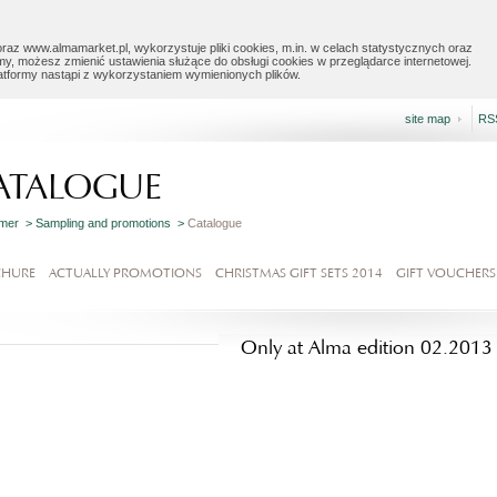
raz www.almamarket.pl, wykorzystuje pliki cookies, m.in. w celach statystycznych oraz
my, możesz zmienić ustawienia służące do obsługi cookies w przeglądarce internetowej.
latformy nastąpi z wykorzystaniem wymienionych plików.
site map
RS
ATALOGUE
omer >
Sampling and promotions >
Catalogue
CHURE
ACTUALLY PROMOTIONS
CHRISTMAS GIFT SETS 2014
GIFT VOUCHERS
Only at Alma edition 02.2013