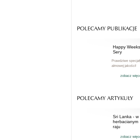
POLECAMY PUBLIKACJE
Happy Week
Sery
Prawdziwe specjał
almowej jakości!
zobacz więc
POLECAMY ARTYKUŁY
Sri Lanka - w
herbacianym
raju
zobacz więc