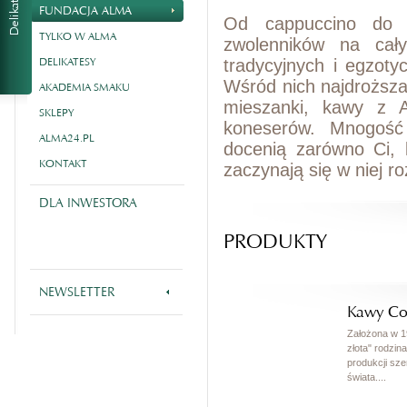
FUNDACJA ALMA
Od cappuccino do 
TYLKO W ALMA
zwolenników na cały
DELIKATESY
tradycyjnych i egzot
Wśród nich najdroższa
AKADEMIA SMAKU
mieszanki, kawy z A
SKLEPY
koneserów. Mnogość
ALMA24.PL
docenią zarówno Ci, 
KONTAKT
zaczynają się w niej 
DLA INWESTORA
PRODUKTY
NEWSLETTER
Kawy Co
Założona w 1
złota" rodzina
produkcji sz
świata....