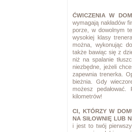
ĆWICZENIA W DOM
wymagają nakładów f
porze, w dowolnym
t
wysokiej
klasy trener
można, wykonując d
także bawiąc się
z dzi
niż na
spalanie tłusz
niezbędne, jeżeli chce
zapewnia trenerka.
Op
bieżnia.
Gdy wieczor
możesz pedałować. 
kilometrów!
CI, KTÓRZY W DOM
NA SIŁOWNIĘ LUB N
i jest to twój
pierwszy