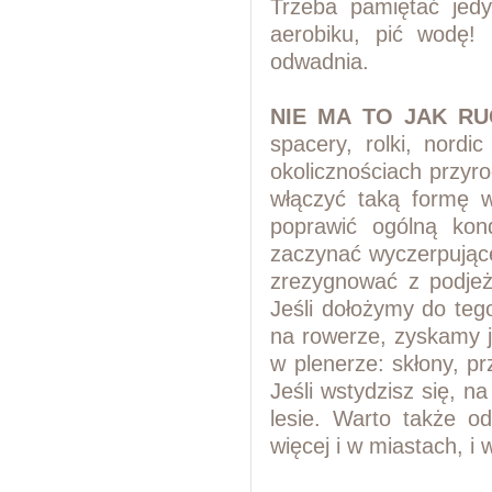
Trzeba pamiętać
jed
aerobiku, pić wodę!
odwadnia.
NIE MA TO JAK RU
spacery, rolki, nordic
okolicznościach przyro
włączyć taką formę w
poprawić ogólną kon
zaczynać wyczerpujące
zrezygnować z podjeż
Jeśli dołożymy do teg
na rowerze, zyskamy 
w plenerze: skłony, pr
Jeśli wstydzisz się, n
lesie. Warto także od
więcej i w miastach, i 