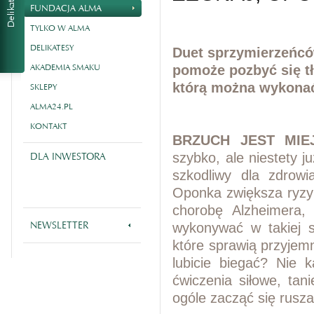
FUNDACJA ALMA
TYLKO W ALMA
DELIKATESY
Duet sprzymierzeńcó
AKADEMIA SMAKU
pomoże pozbyć się tł
którą można wykona
SKLEPY
ALMA24.PL
KONTAKT
BRZUCH JEST MIE
DLA INWESTORA
szybko, ale niestety
j
szkodliwy dla zdrowi
Oponka zwiększa ryz
chorobę Alzheimera,
NEWSLETTER
wykonywać w takiej sy
które sprawią przyjem
lubicie biegać? Nie k
ćwiczenia siłowe, tan
ogóle zacząć się ruszać