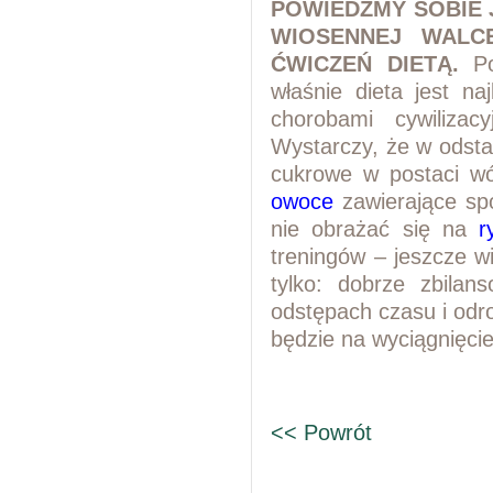
POWIEDZMY SOBIE 
WIOSENNEJ WALC
ĆWICZEŃ DIETĄ.
Po
właśnie dieta jest naj
chorobami cywilizacy
Wystarczy, że w odsta
cukrowe w postaci w
owoce
zawierające spo
nie obrażać się na
r
treningów – jeszcze w
tylko: dobrze zbilans
odstępach czasu i odr
będzie na wyciągnięcie
<< Powrót