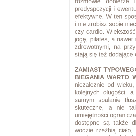
rozmowie
dobierze 
predyspozycji
i ewentu
efektywne.
W ten spo
i nie zrobisz sobie ni
czy cardio. Większość
jogę, pilates, a nawet 
zdrowotnymi, na przy
stają się też dodające
ZAMIAST TYPOWEGO
BIEGANIA WARTO 
niezależnie
od wieku,
kolejnych
długości, a
samym
spalanie tłu
skuteczne,
a nie ta
umiejętności
ogranicza
dostępne
są także d
wodzie rzeźbią
ciało,