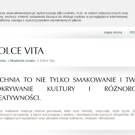
raz www.almamarket.pl, wykorzystuje pliki cookies, m.in. w celach statystycznych oraz
my, możesz zmienić ustawienia służące do obsługi cookies w przeglądarce internetowej.
latformy nastąpi z wykorzystaniem wymienionych plików.
mapa strony
RS
OLCE VITA
ienta >
Akademia smaku >
Dolce Vita
CHNIA TO NIE TYLKO SMAKOWANIE I TW
DKRYWANIE KULTURY I RÓŻNOROD
EATYWNOŚCI.
ez kulinarne tradycje można poznawać ludzi oraz historię, zwyczaje, style życia
dzonych przepisów, a także korzystania z wiedzy i doświadczenia naszych ekspertów. W
w najlepszych wydaniach oraz aktualne trendy kulinarne, modowe i lifestylowe.