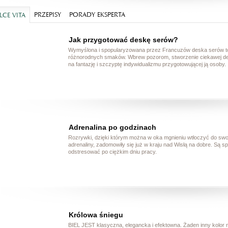
PRZEPISY
PORADY EKSPERTA
CE VITA
Jak przygotować deskę serów?
Wymyślona i spopularyzowana przez Francuzów deska serów to
różnorodnych smaków. Wbrew pozorom, stworzenie ciekawej deski
na fantazję i szczyptę indywidualizmu przygotowującej ją osoby.
Adrenalina po godzinach
Rozrywki, dzięki którym można w oka mgnieniu wtłoczyć do sw
adrenaliny, zadomowiły się już w kraju nad Wisłą na dobre. Są 
odstresować po ciężkim dniu pracy.
Królowa śniegu
BIEL JEST klasyczna, elegancka i efektowna. Żaden inny kolor nie 