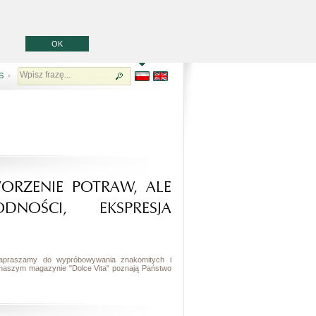
OK
S
ORZENIE POTRAW, ALE
NOŚCI, EKSPRESJA
. Zapraszamy do wypróbowywania znakomitych i
 naszym magazynie "Dolce Vita" poznają Państwo