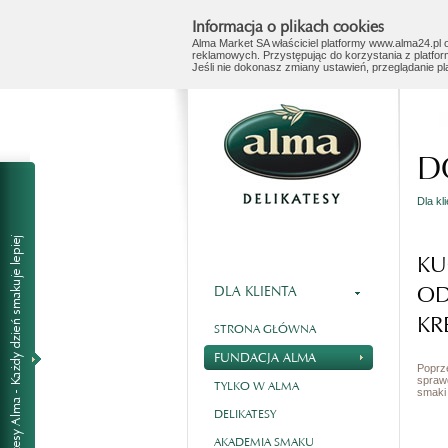
Informacja o plikach cookies
Alma Market SA właściciel platformy www.alma24.pl o
reklamowych. Przystępując do korzystania z platfor
Jeśli nie dokonasz zmiany ustawień, przeglądanie p
D
Dla kl
KU
O
DLA KLIENTA
KR
STRONA GŁÓWNA
FUNDACJA ALMA
Poprz
spraw
TYLKO W ALMA
smaki 
DELIKATESY
AKADEMIA SMAKU