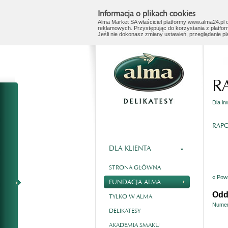
Informacja o plikach cookies
Alma Market SA właściciel platformy www.alma24.pl o
reklamowych. Przystępując do korzystania z platfor
Jeśli nie dokonasz zmiany ustawień, przeglądanie p
R
Dla i
RAPO
DLA KLIENTA
STRONA GŁÓWNA
« Powr
FUNDACJA ALMA
Odd
TYLKO W ALMA
Numer
DELIKATESY
AKADEMIA SMAKU