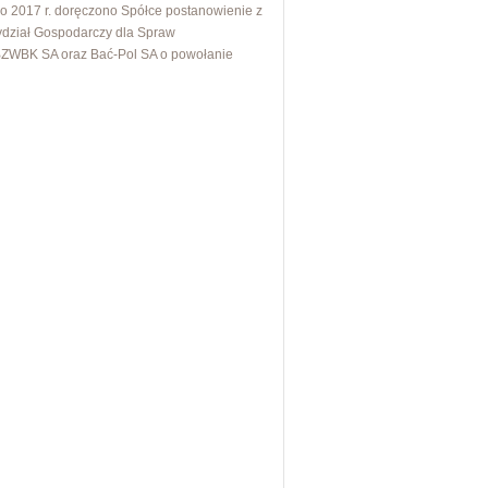
tego 2017 r. doręczono Spółce postanowienie z
ydział Gospodarczy dla Spraw
 BZWBK SA oraz Bać-Pol SA o powołanie