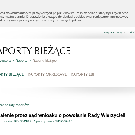
raz www.almamarket.pl, wykorzystuje pliki cookies, m.in. w celach statystycznych oraz
my, możesz zmienić ustawienia służące do obsługi cookies w przeglądarce internetowej.
latformy nastąpi z wykorzystaniem wymienionych plików.
mapa strony
RS
APORTY BIEŻĄCE
nwestora >
Raporty >
Raporty bieżące
RTY BIEŻĄCE
RAPORTY OKRESOWE
RAPORTY EBI
ót do listy raportów
alenie przez sąd wniosku o powołanie Rady Wierzycieli
 raportu:
RB 38/2017
Sporządzono:
2017-02-16