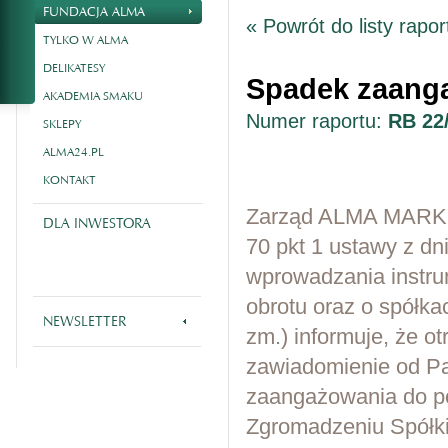
FUNDACJA ALMA
« Powrót do listy rapo
TYLKO W ALMA
DELIKATESY
Spadek zaanga
AKADEMIA SMAKU
Numer raportu:
RB 22
SKLEPY
ALMA24.PL
KONTAKT
Zarząd ALMA MARKET S
DLA INWESTORA
70 pkt 1 ustawy z dn
wprowadzania instr
obrotu oraz o spółka
NEWSLETTER
zm.) informuje, że o
zawiadomienie od Pa
zaangażowania do po
Zgromadzeniu Spółki