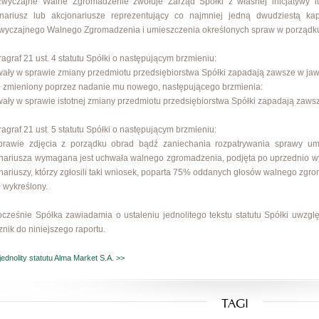
zwyczajne Walne Zgromadzenie zwołuje Zarząd Spółki z własnej inicjatywy 
onariusz lub akcjonariusze reprezentujący co najmniej jedną dwudziestą k
yczajnego Walnego Zgromadzenia i umieszczenia określonych spraw w porządk
ragraf 21 ust. 4 statutu Spółki o następującym brzmieniu:
ały w sprawie zmiany przedmiotu przedsiębiorstwa Spółki zapadają zawsze w ja
ł zmieniony poprzez nadanie mu nowego, następującego brzmienia:
ały w sprawie istotnej zmiany przedmiotu przedsiębiorstwa Spółki zapadają zaw
ragraf 21 ust. 5 statutu Spółki o następującym brzmieniu:
prawie zdjęcia z porządku obrad bądź zaniechania rozpatrywania sprawy u
nariusza wymagana jest uchwała walnego zgromadzenia, podjęta po uprzednio w
nariuszy, którzy zgłosili taki wniosek, poparta 75% oddanych głosów walnego zgr
ł wykreślony.
cześnie Spółka zawiadamia o ustaleniu jednolitego tekstu statutu Spółki uwzgl
znik do niniejszego raportu.
jednolity statutu Alma Market S.A. >>
TAGI