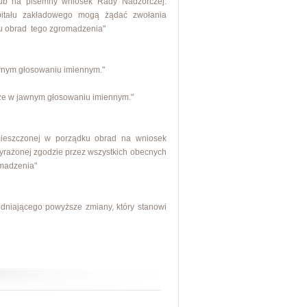
lub na pisemny wniosek Rady Nadzorczej.
apitału zakładowego mogą żądać zwołania
u obrad tego zgromadzenia"
wnym głosowaniu imiennym."
sze w jawnym głosowaniu imiennym."
mieszczonej w porządku obrad na wniosek
yrażonej zgodzie przez wszystkich obecnych
omadzenia"
ędniającego powyższe zmiany, który stanowi