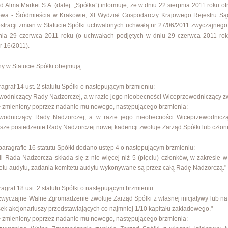
d Alma Market S.A. (dalej: „Spółka”) informuje, że w dniu 22 sierpnia 2011 roku
owa - Śródmieścia w Krakowie, XI Wydział Gospodarczy Krajowego Rejestru S
estracji zmian w Statucie Spółki uchwalonych uchwałą nr 27/06/2011 zwyczajneg
nia 29 czerwca 2011 roku (o uchwałach podjętych w dniu 29 czerwca 2011 ro
 16/2011).
y w Statucie Spółki obejmują:
ragraf 14 ust. 2 statutu Spółki o następującym brzmieniu:
wodniczący Rady Nadzorczej, a w razie jego nieobecności Wiceprzewodniczący z
ł zmieniony poprzez nadanie mu nowego, następującego brzmienia:
ewodniczący Rady Nadzorczej, a w razie jego nieobecności Wiceprzewodnicz
sze posiedzenie Rady Nadzorczej nowej kadencji zwołuje Zarząd Spółki lub czło
paragrafie 16 statutu Spółki dodano ustęp 4 o następującym brzmieniu:
li Rada Nadzorcza składa się z nie więcej niż 5 (pięciu) członków, w zakresie 
etu audytu, zadania komitetu audytu wykonywane są przez całą Radę Nadzorczą."
ragraf 18 ust. 2 statutu Spółki o następującym brzmieniu:
wyczajne Walne Zgromadzenie zwołuje Zarząd Spółki z własnej inicjatywy lub n
ek akcjonariuszy przedstawiających co najmniej 1/10 kapitału zakładowego."
ł zmieniony poprzez nadanie mu nowego, następującego brzmienia: