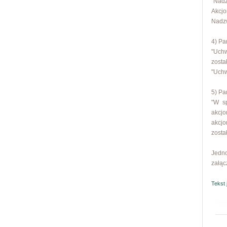
"Nad
Akcj
Nadzw
4) Pa
"Uchw
zosta
"Uchw
5) Pa
"W s
akcjo
akcjo
zosta
Jedno
załąc
Tekst 