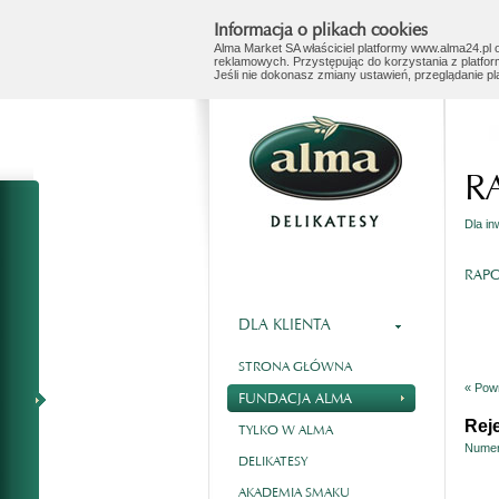
Informacja o plikach cookies
Alma Market SA właściciel platformy www.alma24.pl o
reklamowych. Przystępując do korzystania z platfor
Jeśli nie dokonasz zmiany ustawień, przeglądanie p
R
Dla i
RAPO
DLA KLIENTA
STRONA GŁÓWNA
« Powr
FUNDACJA ALMA
Reje
TYLKO W ALMA
Numer
DELIKATESY
AKADEMIA SMAKU