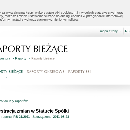
raz www.almamarket.pl, wykorzystuje pliki cookies, m.in. w celach statystycznych oraz
my, możesz zmienić ustawienia służące do obsługi cookies w przeglądarce internetowej.
latformy nastąpi z wykorzystaniem wymienionych plików.
mapa strony
RS
APORTY BIEŻĄCE
nwestora >
Raporty >
Raporty bieżące
RTY BIEŻĄCE
RAPORTY OKRESOWE
RAPORTY EBI
ót do listy raportów
stracja zmian w Statucie Spółki
 raportu:
RB 21/2011
Sporządzono:
2011-08-23