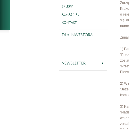
Zarzą
SKLEPY
Krak
ALMA24.PL
o rej
się d
KONTAKT
numer
DLA INWESTORA
Zmian
1) Pa
"Prze
zosta
NEWSLETTER
"Prz
Pierw
2) W 
"Jeże
komit
3) Pa
"Nadz
wnios
zosta