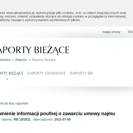
raz www.almamarket.pl, wykorzystuje pliki cookies, m.in. w celach statystycznych oraz
my, możesz zmienić ustawienia służące do obsługi cookies w przeglądarce internetowej.
latformy nastąpi z wykorzystaniem wymienionych plików.
mapa strony
RS
APORTY BIEŻĄCE
nwestora >
Raporty >
Raporty bieżące
RTY BIEŻĄCE
RAPORTY OKRESOWE
RAPORTY EBI
ót do listy raportów
wnienie informacji poufnej o zawarciu umowy najmu
 raportu:
RB 18/2011
Sporządzono:
2011-07-06