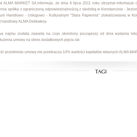
d ALMA MARKET SA informuje, że dnia 6 lipca 2011 roku otrzymał informacje
rnia spółka z ograniczoną odpowiedzialnością z siedzibą w Konstancinie - Jezi
um Handlowo - Usługowo - Kulturalnym "Stara Papiernia" zlokalizowanej w Kon
t handlowy ALMA Delikatesy.
a najmu została zawarta na czas określony począwszy od dnia wydania loka
łużenia umowy na okres dodatkowych pięciu lat.
ść przedmiotu umowy nie przekracza 10% wartości kapitałów własnych ALMA MA
TAGI