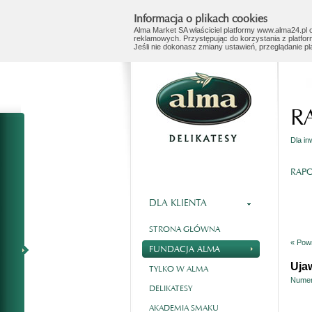
Informacja o plikach cookies
Alma Market SA właściciel platformy www.alma24.pl o
reklamowych. Przystępując do korzystania z platfor
Jeśli nie dokonasz zmiany ustawień, przeglądanie p
R
Dla i
RAPO
DLA KLIENTA
STRONA GŁÓWNA
« Powr
FUNDACJA ALMA
Uja
TYLKO W ALMA
Numer
DELIKATESY
AKADEMIA SMAKU