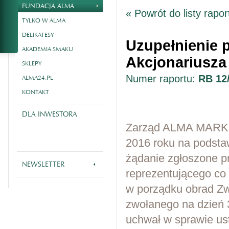
FUNDACJA ALMA
« Powrót do listy rapo
TYLKO W ALMA
DELIKATESY
Uzupełnienie 
AKADEMIA SMAKU
Akcjonariusza
SKLEPY
Numer raportu:
RB 12
ALMA24.PL
KONTAKT
DLA INWESTORA
Zarząd ALMA MARKET 
2016 roku na podsta
żądanie zgłoszone p
NEWSLETTER
reprezentującego co
w porządku obrad Z
zwołanego na dzień 
uchwał w sprawie ust