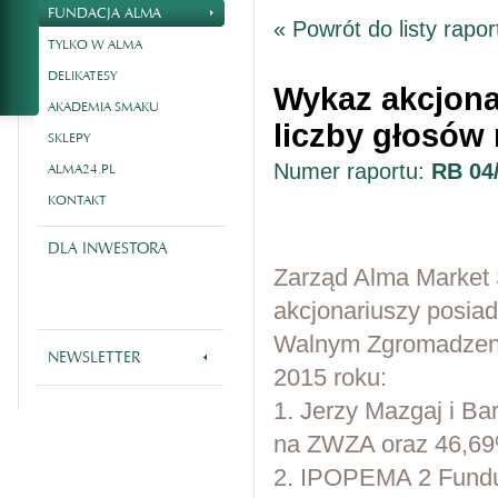
FUNDACJA ALMA
« Powrót do listy rapo
TYLKO W ALMA
DELIKATESY
Wykaz akcjona
AKADEMIA SMAKU
liczby głosów
SKLEPY
Numer raportu:
RB 04
ALMA24.PL
KONTAKT
DLA INWESTORA
Zarząd Alma Market 
akcjonariuszy posia
Walnym Zgromadzeniu
NEWSLETTER
2015 roku:
1. Jerzy Mazgaj i Ba
na ZWZA oraz 46,69%
2. IPOPEMA 2 Fundu