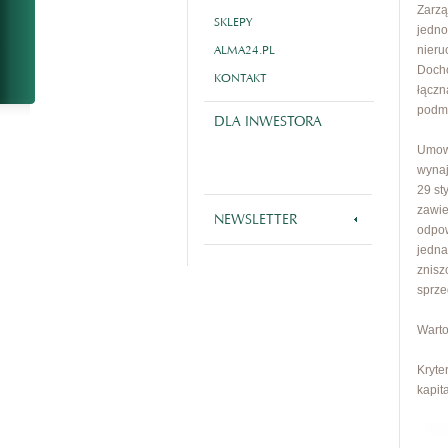
Zarzą
SKLEPY
jedno
ALMA24.PL
nieru
Docho
KONTAKT
łączn
podmi
DLA INWESTORA
Umową
wynaj
29 st
zawie
NEWSLETTER
odpow
jedna
znisz
sprze
Warto
Kryte
kapit