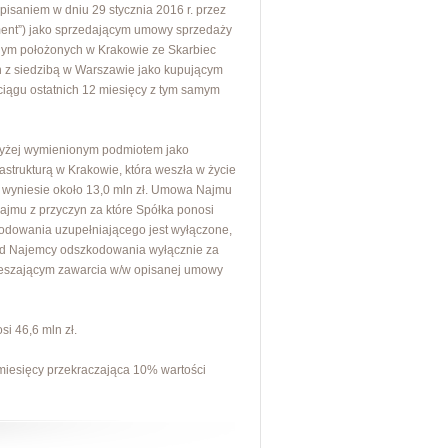
pisaniem w dniu 29 stycznia 2016 r. przez
ment”) jako sprzedającym umowy sprzedaży
lnym położonych w Krakowie ze Skarbiec
 z siedzibą w Warszawie jako kupującym
 ciągu ostatnich 12 miesięcy z tym samym
wyżej wymienionym podmiotem jako
strukturą w Krakowie, która weszła w życie
y wyniesie około 13,0 mln zł. Umowa Najmu
jmu z przyczyn za które Spółka ponosi
odowania uzupełniającego jest wyłączone,
od Najemcy odszkodowania wyłącznie za
eszającym zawarcia w/w opisanej umowy
i 46,6 mln zł.
miesięcy przekraczająca 10% wartości