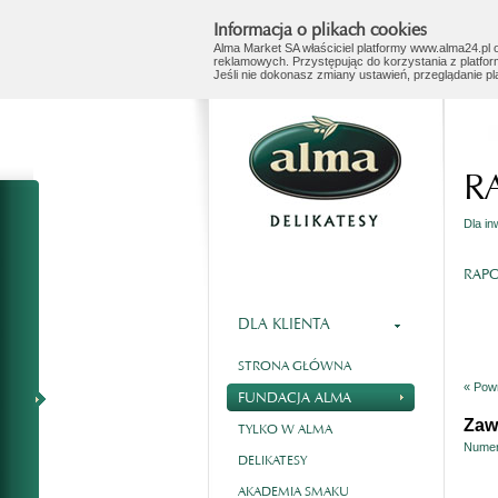
Informacja o plikach cookies
Alma Market SA właściciel platformy www.alma24.pl o
reklamowych. Przystępując do korzystania z platfor
Jeśli nie dokonasz zmiany ustawień, przeglądanie p
R
Dla i
RAPO
DLA KLIENTA
STRONA GŁÓWNA
« Powr
FUNDACJA ALMA
Zaw
TYLKO W ALMA
Numer
DELIKATESY
AKADEMIA SMAKU