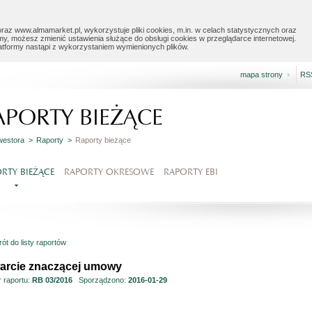
raz www.almamarket.pl, wykorzystuje pliki cookies, m.in. w celach statystycznych oraz
my, możesz zmienić ustawienia służące do obsługi cookies w przeglądarce internetowej.
latformy nastąpi z wykorzystaniem wymienionych plików.
mapa strony
RS
APORTY BIEŻĄCE
nwestora >
Raporty >
Raporty bieżące
RTY BIEŻĄCE
RAPORTY OKRESOWE
RAPORTY EBI
ót do listy raportów
arcie znaczącej umowy
 raportu:
RB 03/2016
Sporządzono:
2016-01-29