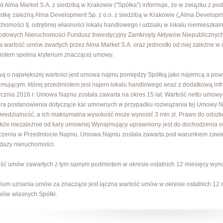
d Alma Market S.A. z siedzibą w Krakowie ("Spółka") informuje, że w związku z pod
stkę zależną Alma Development Sp. z o.o. z siedzibą w Krakowie („Alma Develop
chomości tj. odrębnej własności lokalu handlowego i udziału w lokalu niemieszka
dowych Nieruchomości Fundusz Inwestycyjny Zamknięty Aktywów Niepublicznych
a wartość umów zwartych przez Alma Market S.A. oraz jednostki od niej zależne w
otem spełnia kryterium znaczącej umowy.
 o największej wartości jest umowa najmu pomiędzy Spółką jako najemcą a po
mującym, której przedmiotem jest najem lokalu handlowego wraz z dodatkową infra
ycznia 2016 r. Umowa Najmu została zawarta na okres 15 lat. Wartość netto umow
ra postanowienia dotyczące kar umownych w przypadku rozwiązania tej Umowy Na
iedzialność, a ich maksymalna wysokość może wynosić 3 mln zł. Prawo do odszk
kże niezależnie od kary umownej Wynajmujący uprawniony jest do dochodzenia 
czenia w Przedmiocie Najmu. Umowa Najmu została zawarta pod warunkiem zawi
daży nieruchomości.
ść umów zawartych z tym samym podmiotem w okresie ostatnich 12 miesięcy wynos
rium uznania umów za znaczące jest łączna wartość umów w okresie ostatnich 12 
ałów własnych Spółki.