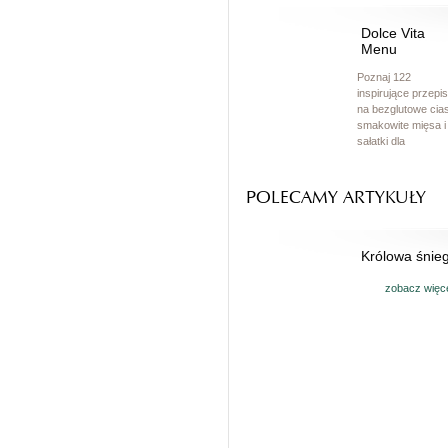
Dolce Vita
Menu
Poznaj 122
inspirujące przepi
na bezglutowe cias
smakowite mięsa i
sałatki dla
wybrednych.
zobacz więc
POLECAMY ARTYKUŁY
Królowa śnie
zobacz więc