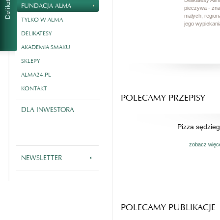
Delikatesy Alm
FUNDACJA ALMA
pieczywa - zn
małych, region
TYLKO W ALMA
jego wypiekania
DELIKATESY
AKADEMIA SMAKU
SKLEPY
ALMA24.PL
KONTAKT
POLECAMY PRZEPISY
DLA INWESTORA
Pizza sędzie
zobacz więc
NEWSLETTER
POLECAMY PUBLIKACJE