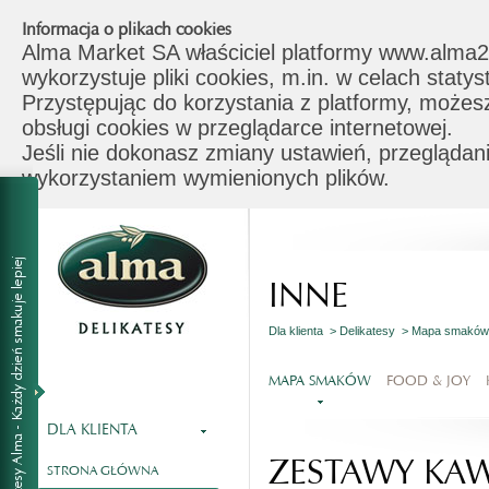
Informacja o plikach cookies
Alma Market SA właściciel platformy www.alma2
wykorzystuje pliki cookies, m.in. w celach stat
Przystępując do korzystania z platformy, możes
obsługi cookies w przeglądarce internetowej.
Jeśli nie dokonasz zmiany ustawień, przeglądani
wykorzystaniem wymienionych plików.
INNE
Dla klienta >
Delikatesy >
Mapa smakó
MAPA SMAKÓW
FOOD & JOY
DLA KLIENTA
ZESTAWY K
STRONA GŁÓWNA