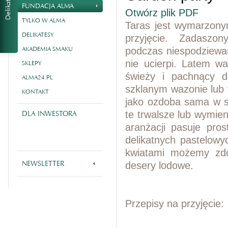
FUNDACJA ALMA
Otwórz plik PDF
TYLKO W ALMA
Taras jest wymarzony
DELIKATESY
przyjęcie. Zadaszo
AKADEMIA SMAKU
podczas niespodziewan
nie ucierpi. Latem w
SKLEPY
świeży i pachnący d
ALMA24.PL
szklanym wazonie lub 
KONTAKT
jako ozdoba sama w so
DLA INWESTORA
te trwalsze lub wymien
aranżacji pasuje pro
delikatnych pastelow
kwiatami możemy zdo
NEWSLETTER
desery lodowe.
Przepisy na przyjęcie: