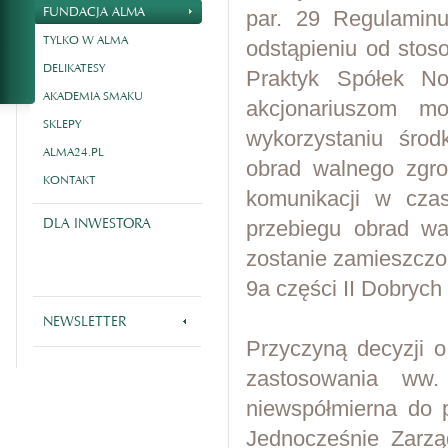
FUNDACJA ALMA
par. 29 Regulaminu
TYLKO W ALMA
odstąpieniu od stos
DELIKATESY
Praktyk Spółek N
AKADEMIA SMAKU
akcjonariuszom m
SKLEPY
wykorzystaniu środ
ALMA24.PL
obrad walnego zgro
KONTAKT
komunikacji w cza
DLA INWESTORA
przebiegu obrad wa
zostanie zamieszczon
9a części II Dobrych 
NEWSLETTER
Przyczyną decyzji o
zastosowania ww.
niewspółmierna do p
Jednocześnie Zarzą