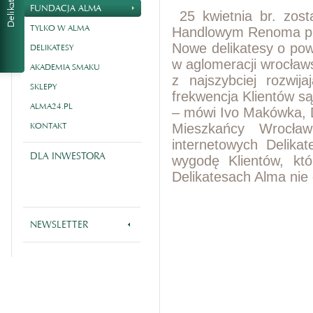
FUNDACJA ALMA
25 kwietnia br. zos
TYLKO W ALMA
Handlowym Renoma przy
Nowe delikatesy o pow
DELIKATESY
w aglomeracji wrocławs
AKADEMIA SMAKU
z najszybciej rozwij
SKLEPY
frekwencja Klientów s
ALMA24.PL
– mówi Ivo Makówka, 
KONTAKT
Mieszkańcy Wrocła
internetowych Delika
DLA INWESTORA
wygodę Klientów, kt
Delikatesach Alma nie
NEWSLETTER