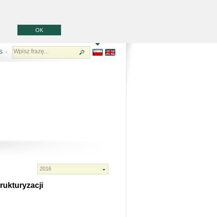
OK
S
rukturyzacji