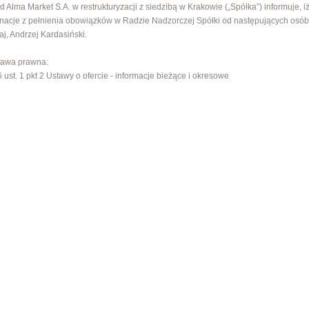
d Alma Market S.A. w restrukturyzacji z siedzibą w Krakowie („Spółka”) informuje, i
nacje z pełnienia obowiązków w Radzie Nadzorczej Spółki od następujących osób
j, Andrzej Kardasiński.
tawa prawna:
56 ust. 1 pkt 2 Ustawy o ofercie - informacje bieżące i okresowe