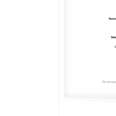
Nume
Skl
Po otrzyma