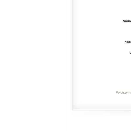
Nume
Skl
Po otrzyma