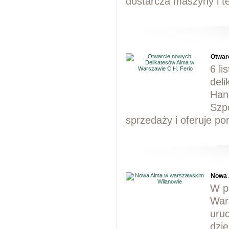
dostarcza maszyny i t
Otwar
6 li
del
Hand
Szp
sprzedaży i oferuje p
Nowa 
W p
War
uru
dzie