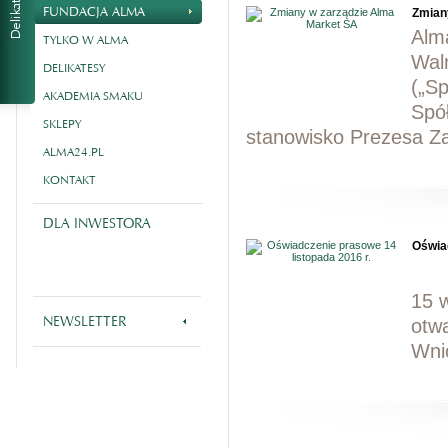
FUNDACJA ALMA
Zmian
Alma
TYLKO W ALMA
Wal
DELIKATESY
(„S
AKADEMIA SMAKU
Spó
SKLEPY
stanowisko Prezesa Zar
ALMA24.PL
KONTAKT
DLA INWESTORA
Oświad
15 
NEWSLETTER
otw
Wnio