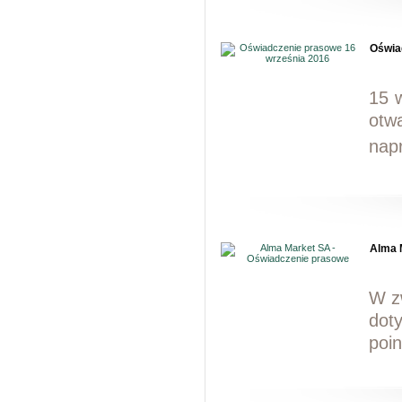
Oświa
15 
otw
nap
Alma 
W z
dot
poi