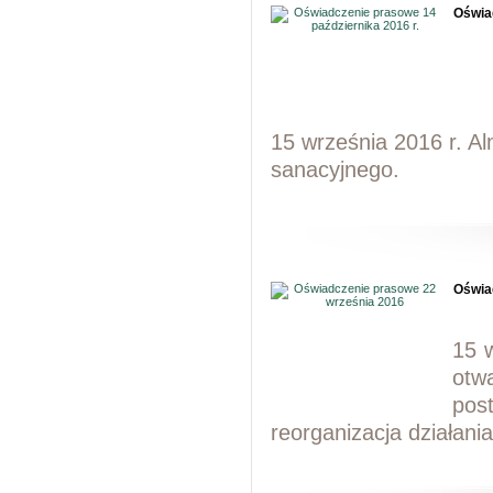
Oświad
15 września 2016 r. A
sanacyjnego.
Oświa
15 
otw
pos
reorganizacja działani