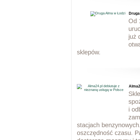
Druga
Od 1
uruc
już 
otwa
sklepów.
Alma24
Skle
spo
i o
zam
stacjach benzynowych. 
oszczędność czasu. Pa